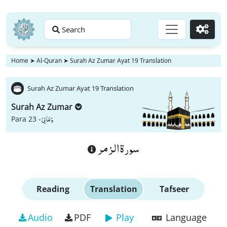
Search
Go
Home
➤
Al-Quran
➤
Surah Az Zumar Ayat 19 Translation
Surah Az Zumar Ayat 19 Translation
Surah Az Zumar
وَ مَا لِیَ
Para 23 -
سورة الزمر
Reading
Translation
Tafseer
Audio
PDF
Play
Language