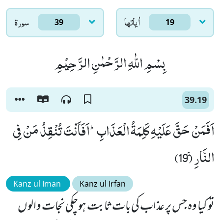
اٰياتها
سورۃ
39
19
بِسْمِ اللّٰهِ الرَّحْمٰنِ الرَّحِیْمِ
39.19
اَفَمَنْ حَقَّ عَلَیْهِ كَلِمَةُ الْعَذَابِؕ-اَفَاَنْتَ تُنْقِذُ مَنْ فِی
النَّارِۚ (19)
Kanz ul Iman
Kanz ul Irfan
تو کیا وہ جس پر عذاب کی بات ثابت ہوچکی نجات والوں