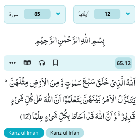
اٰياتها
سورۃ
65
12
بِسْمِ اللّٰهِ الرَّحْمٰنِ الرَّحِیْمِ
65.12
اَللّٰهُ الَّذِیْ خَلَقَ سَبْعَ سَمٰوٰتٍ وَّ مِنَ الْاَرْضِ مِثْلَهُنَّؕ-
یَتَنَزَّلُ الْاَمْرُ بَیْنَهُنَّ لِتَعْلَمُوْۤا اَنَّ اللّٰهَ عَلٰى كُلِّ شَیْءٍ
قَدِیْرٌ ﳔ وَّ اَنَّ اللّٰهَ قَدْ اَحَاطَ بِكُلِّ شَیْءٍ عِلْمًا۠ (12)
Kanz ul Iman
Kanz ul Irfan