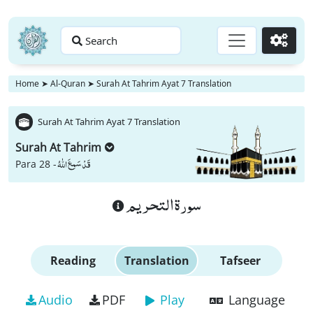
Search
Go
Home
➤
Al-Quran
➤
Surah At Tahrim Ayat 7 Translation
Surah At Tahrim Ayat 7 Translation
Surah At Tahrim
قَدْ سَمِعَ اللّٰهُ
Para 28 -
سورة التحريم
Reading
Translation
Tafseer
Audio
PDF
Play
Language