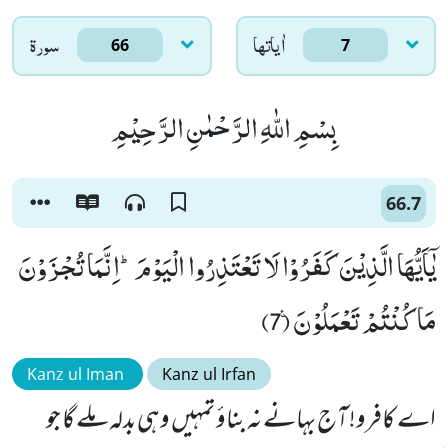
اٰياتها
سورۃ
66
7
بِسْمِ اللّٰهِ الرَّحْمٰنِ الرَّحِیْمِ
66.7
یٰۤاَیُّهَا الَّذِیْنَ كَفَرُوْا لَا تَعْتَذِرُوا الْیَوْمَؕ-اِنَّمَا تُجْزَوْنَ
مَا كُنْتُمْ تَعْمَلُوْنَ۠ (7)
Kanz ul Iman
Kanz ul Irfan
اے کافرو! آج بہانے نہ بناؤ تمہیں وہی بدلہ ملے گا جو