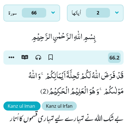
اٰياتها
سورۃ
66
2
بِسْمِ اللّٰهِ الرَّحْمٰنِ الرَّحِیْمِ
66.2
قَدْ فَرَضَ اللّٰهُ لَكُمْ تَحِلَّةَ اَیْمَانِكُمْۚ-وَ اللّٰهُ
مَوْلٰىكُمْۚ-وَ هُوَ الْعَلِیْمُ الْحَكِیْمُ(2)
Kanz ul Iman
Kanz ul Irfan
بے شک اللہ نے تمہارے لیے تمہاری قسموں کا اُتار