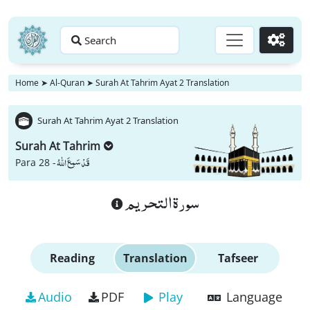
Search
Go
Home
➤
Al-Quran
➤
Surah At Tahrim Ayat 2 Translation
Surah At Tahrim Ayat 2 Translation
Surah At Tahrim
قَدْ سَمِعَ اللّٰهُ
Para 28 -
سورة التحريم
Reading
Translation
Tafseer
Audio
PDF
Play
Language