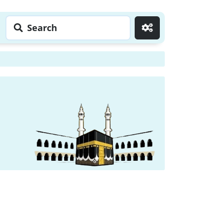
Search
Go