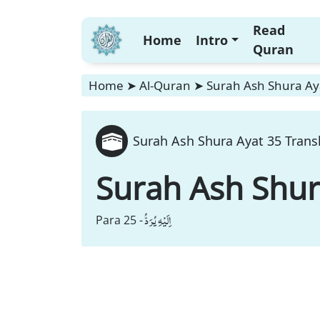
Read
Home
Intro
Quran
Home
➤
Al-Quran
➤
Surah Ash Shura Aya
Surah Ash Shura Ayat 35 Trans
Surah Ash Shu
اِلَیْهِ یُرَدُّ
Para 25 -