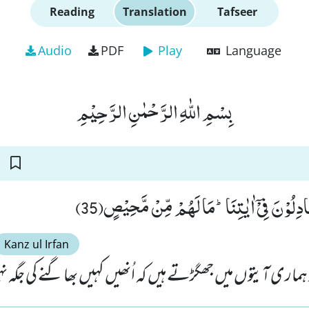
Reading
Translation
Tafseer
Audio
PDF
Play
Language
بِسْمِ اللّٰهِ الرَّحْمٰنِ الرَّحِیْمِ
َادِلُوْنَ فِیْۤ اٰیٰتِنَاؕ-مَا لَهُمْ مِّنْ مَّحِیْصٍ(35
Kanz ul Irfan
 ہماری آیتوں میں جھگڑتے ہیں کہ اُنھیں کہیں بھا گنے کی جگہ ن