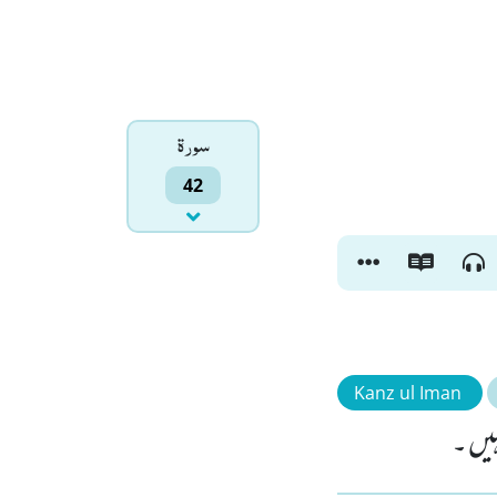
سورۃ
42
Kanz ul Iman
ہیں ۔