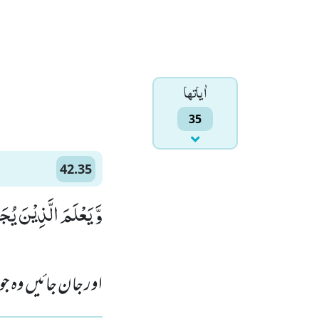
اٰياتها
35
42.35
وَّ یَعْلَمَ الَّذِیْنَ یُج)
اور جان جائیں وہ جو