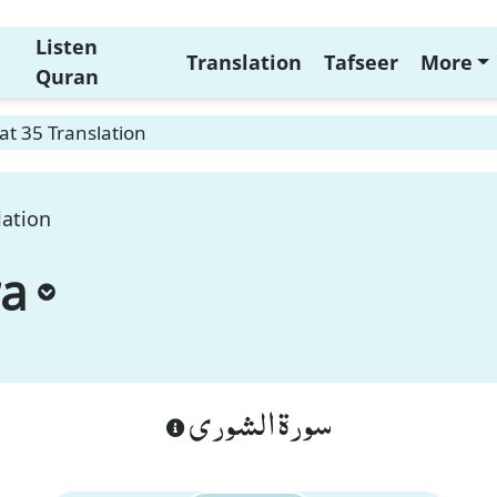
Listen
Translation
Tafseer
More
Quran
t 35 Translation
lation
ra
سورة الشورى