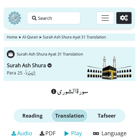
Search
Go
Home
➤
Al-Quran
➤
Surah Ash Shura Ayat 31 Translation
Surah Ash Shura Ayat 31 Translation
Surah Ash Shura
اِلَیْهِ یُرَدُّ
Para 25 -
سورة الشورى
Reading
Translation
Tafseer
Audio
PDF
Play
Language