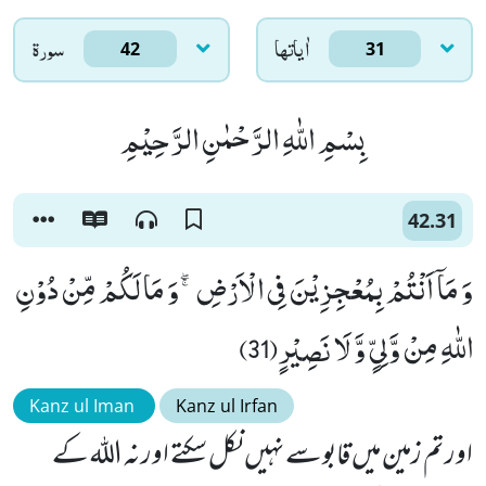
اٰياتها
سورۃ
42
31
بِسْمِ اللّٰهِ الرَّحْمٰنِ الرَّحِیْمِ
42.31
وَ مَاۤ اَنْتُمْ بِمُعْجِزِیْنَ فِی الْاَرْضِۚۖ-وَ مَا لَكُمْ مِّنْ دُوْنِ
اللّٰهِ مِنْ وَّلِیٍّ وَّ لَا نَصِیْرٍ(31)
Kanz ul Iman
Kanz ul Irfan
اور تم زمین میں قابو سے نہیں نکل سکتے اور نہ اللہ کے