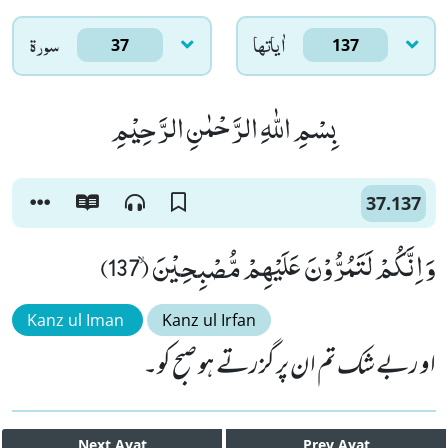
اٰياتها
سورۃ
37
137
بِسْمِ اللّٰهِ الرَّحْمٰنِ الرَّحِیْمِ
37.137
وَ اِنَّكُمْ لَتَمُرُّوْنَ عَلَیْهِمْ مُّصْبِحِیْنَۙ (137)
Kanz ul Iman
Kanz ul Irfan
او ربے شک تم ان پر گزرتے ہو صبح کو۔
Next
Ayat
Prev
Ayat