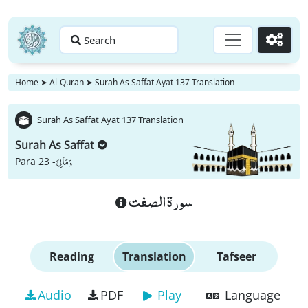
Search
Go
Home
➤
Al-Quran
➤
Surah As Saffat Ayat 137 Translation
Surah As Saffat Ayat 137 Translation
Surah As Saffat
وَ مَا لِیَ
Para 23 -
سورة الصفت
Reading
Translation
Tafseer
Audio
PDF
Play
Language