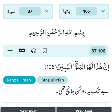
اٰياتها
سورۃ
37
106
بِسْمِ اللّٰهِ الرَّحْمٰنِ الرَّحِیْمِ
37.106
اِنَّ هٰذَا لَهُوَ الْبَلٰٓؤُا الْمُبِیْنُ(106)
Kanz ul Iman
Kanz ul Irfan
بے شک یہ روشن جانچ تھی۔
Next
Ayat
Prev
Ayat