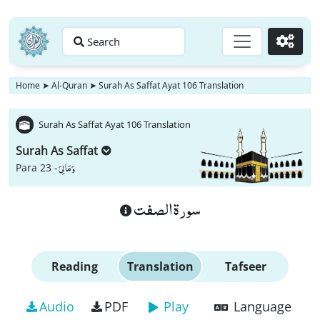
Search
Go
Home
➤
Al-Quran
➤
Surah As Saffat Ayat 106 Translation
Surah As Saffat Ayat 106 Translation
Surah As Saffat
وَ مَا لِیَ
Para 23 -
سورة الصفت
Reading
Translation
Tafseer
Audio
PDF
Play
Language