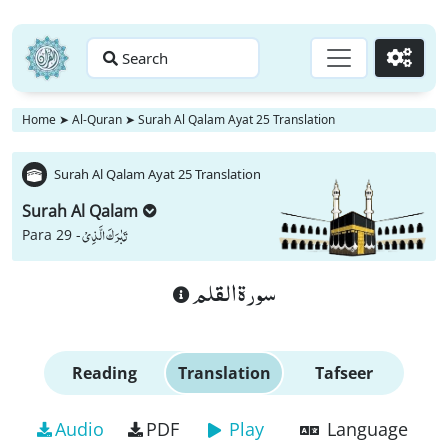
Search
Go
Home
➤
Al-Quran
➤
Surah Al Qalam Ayat 25 Translation
Surah Al Qalam Ayat 25 Translation
Surah Al Qalam
تَبٰرَكَ الَّذِیْ
Para 29 -
سورة القلم
Reading
Translation
Tafseer
Audio
PDF
Play
Language