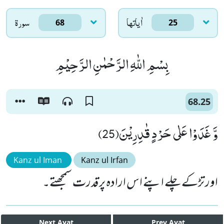
اٰياتها
سورۃ
68
25
بِسْمِ اللّٰهِ الرَّحْمٰنِ الرَّحِیْمِ
68.25
وَّ غَدَوْا عَلٰى حَرْدٍ قٰدِرِیْنَ(25)
Kanz ul Iman
Kanz ul Irfan
اور تڑکے چلے اپنے اس ارادہ پر قدرت سمجھتے۔
Next
Ayat
Prev
Ayat