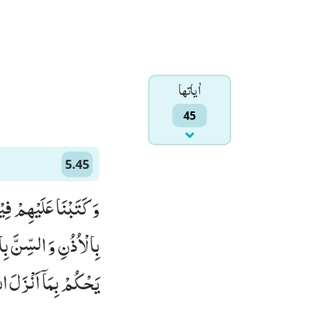
اٰياتها
45
5.45
وَ كَتَبْنَا عَلَیْهِمْ فِی
بِالْاُذُنِ وَ السِّنَّ ب
یَحْكُمْ بِمَاۤ اَنْزَلَ الل