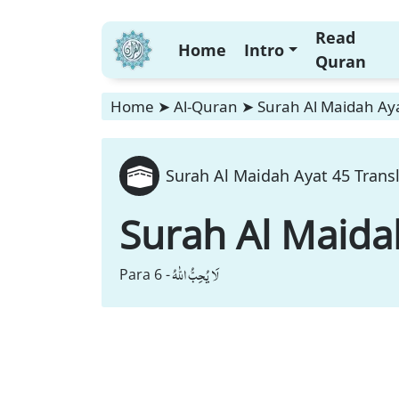
Read
Home
Intro
Quran
Home
➤
Al-Quran
➤
Surah Al Maidah Aya
Surah Al Maidah Ayat 45 Trans
Surah Al Maida
لَا یُحِبُّ اللّٰهُ
Para 6 -