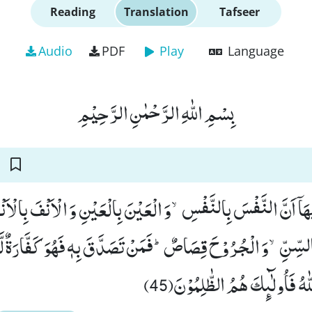
Reading
Translation
Tafseer
Audio
PDF
Play
Language
بِسْمِ اللّٰهِ الرَّحْمٰنِ الرَّحِیْمِ
ْهَاۤ اَنَّ النَّفْسَ بِالنَّفْسِۙ-وَ الْعَیْنَ بِالْعَیْنِ وَ الْاَنْفَ بِالْاَن
ِالسِّنِّۙ-وَ الْجُرُوْحَ قِصَاصٌؕ-فَمَنْ تَصَدَّقَ بِهٖ فَهُوَ كَفَّارَةٌ لَّ
ّٰهُ فَاُولٰٓىٕكَ هُمُ الظّٰلِمُوْنَ(45)