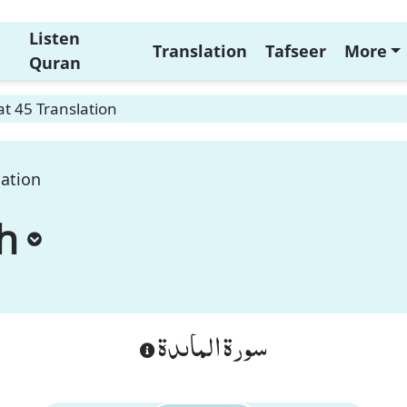
Listen
Translation
Tafseer
More
Quran
t 45 Translation
lation
h
سورة الماىدة