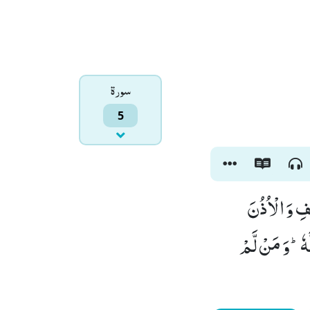
سورۃ
5
ْفِ وَ الْاُذُنَ
هٗؕ-وَ مَنْ لَّمْ