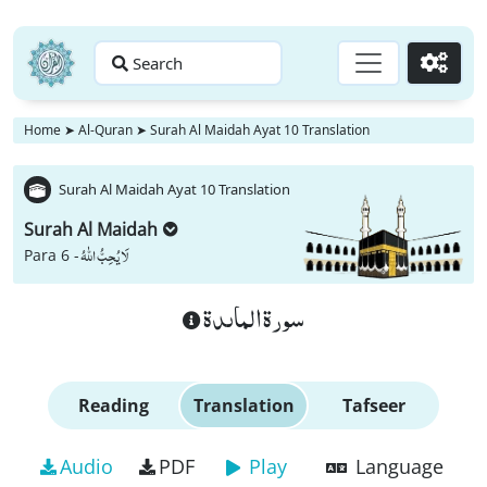
Search
Go
Home
➤
Al-Quran
➤
Surah Al Maidah Ayat 10 Translation
Surah Al Maidah Ayat 10 Translation
Surah Al Maidah
لَا یُحِبُّ اللّٰهُ
Para 6 -
سورة الماىدة
Reading
Translation
Tafseer
Audio
PDF
Play
Language