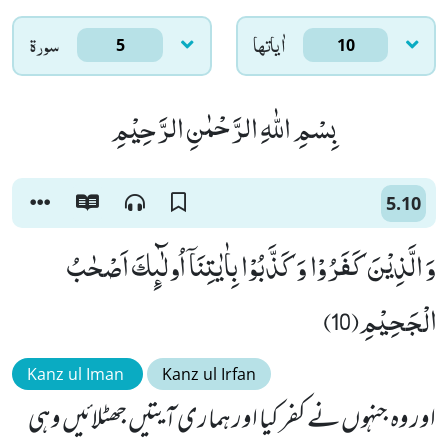
اٰياتها
سورۃ
5
10
بِسْمِ اللّٰهِ الرَّحْمٰنِ الرَّحِیْمِ
5.10
وَ الَّذِیْنَ كَفَرُوْا وَ كَذَّبُوْا بِاٰیٰتِنَاۤ اُولٰٓىٕكَ اَصْحٰبُ
الْجَحِیْمِ(10)
Kanz ul Iman
Kanz ul Irfan
اور وہ جنہوں نے کفر کیا اور ہماری آیتیں جھٹلائیں وہی