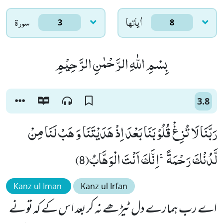
اٰياتها
سورۃ
3
8
بِسْمِ اللّٰهِ الرَّحْمٰنِ الرَّحِیْمِ
3.8
رَبَّنَا لَا تُزِغْ قُلُوْبَنَا بَعْدَ اِذْ هَدَیْتَنَا وَ هَبْ لَنَا مِنْ
لَّدُنْكَ رَحْمَةًۚ-اِنَّكَ اَنْتَ الْوَهَّابُ(8)
Kanz ul Iman
Kanz ul Irfan
اے رب ہمارے دل ٹیڑھے نہ کر بعد اس کے کہ تو نے