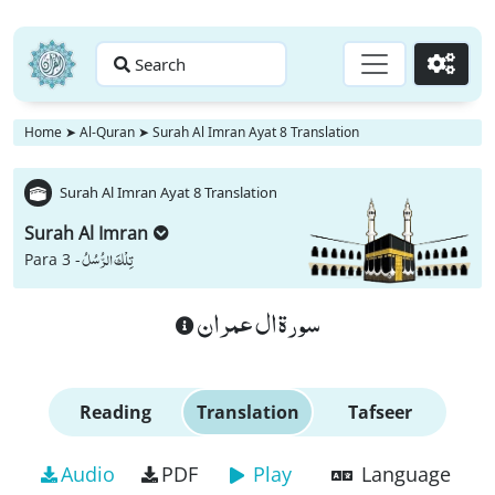
Search
Go
Home
➤
Al-Quran
➤
Surah Al Imran Ayat 8 Translation
Surah Al Imran Ayat 8 Translation
Surah Al Imran
تِلْكَ الرُّسُلُ
Para 3 -
سورة ال عمران
Reading
Translation
Tafseer
Audio
PDF
Play
Language