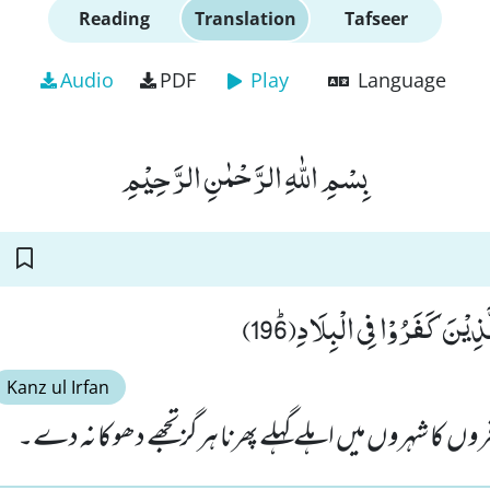
Reading
Translation
Tafseer
Audio
PDF
Play
Language
بِسْمِ اللّٰهِ الرَّحْمٰنِ الرَّحِیْمِ
َّذِیْنَ كَفَرُوْا فِی الْبِلَادِﭤ(196
Kanz ul Irfan
ں کا شہروں میں اہلے گہلے پھرنا ہرگز تجھے دھوکا نہ دے۔