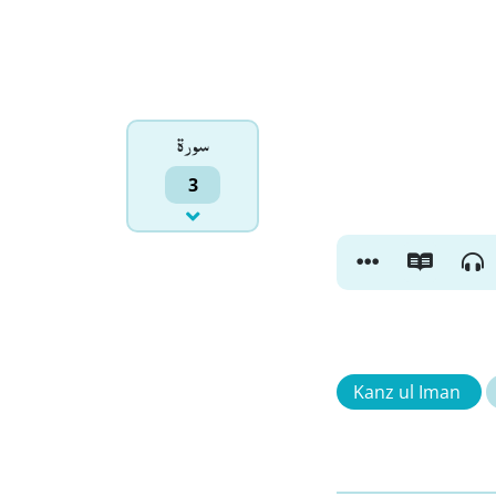
سورۃ
3
Kanz ul Iman