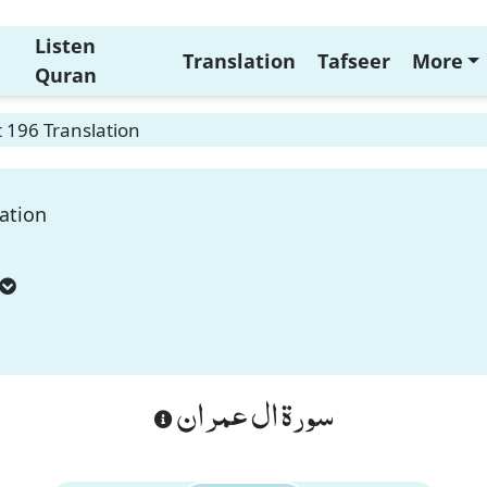
Listen
Translation
Tafseer
More
Quran
 196 Translation
ation
سورة ال عمران