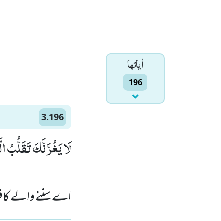
اٰياتها
196
3.196
لَا یَغُرَّنَّكَ تَقَلُّبُ ال)
اے سننے والے کافرو