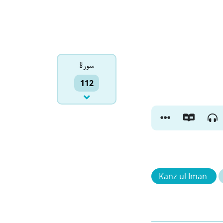
سورۃ
112
Kanz ul Iman