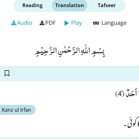
Reading
Translation
Tafseer
Audio
PDF
Play
Language
بِسْمِ اللّٰهِ الرَّحْمٰنِ الرَّحِیْمِ
 اَحَدٌ۠ (4
Kanz ul Irfan
 کوئی۔