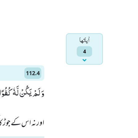
اٰياتها
4
112.4
وَ لَمْ یَكُنْ لَّهٗ كُفُوًا)
اور نہ اس کے جوڑ کا