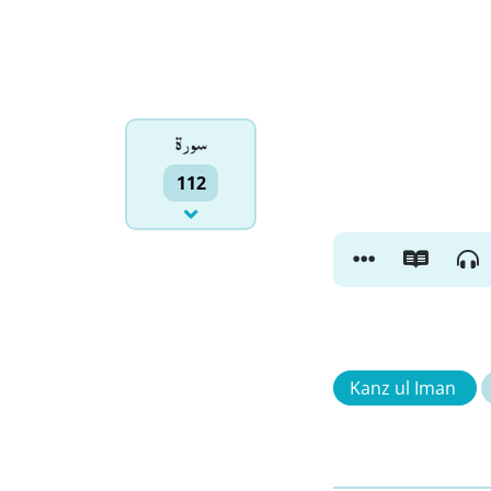
سورۃ
112
Kanz ul Iman