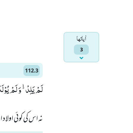
اٰياتها
3
112.3
لَمْ یَلِدْ ﳔ وَ لَمْ یُوْلَدْ)
نہ اس کی کوئی اولاد ا