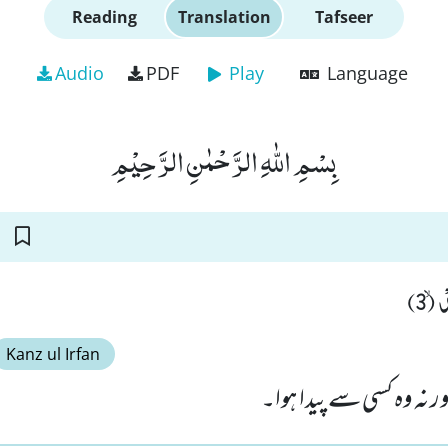
Reading
Translation
Tafseer
Audio
PDF
Play
Language
بِسْمِ اللّٰهِ الرَّحْمٰنِ الرَّحِیْمِ
ۙ (3
Kanz ul Irfan
ور نہ وہ کسی سے پیدا ہوا۔