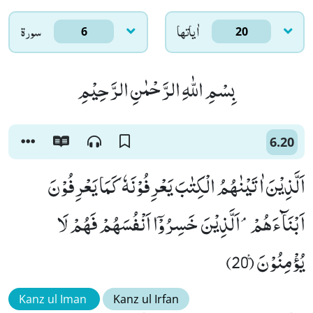
اٰياتها
سورۃ
6
20
بِسْمِ اللّٰهِ الرَّحْمٰنِ الرَّحِیْمِ
6.20
اَلَّذِیْنَ اٰتَیْنٰهُمُ الْكِتٰبَ یَعْرِفُوْنَهٗ كَمَا یَعْرِفُوْنَ
اَبْنَآءَهُمْۘ-اَلَّذِیْنَ خَسِرُوْۤا اَنْفُسَهُمْ فَهُمْ لَا
یُؤْمِنُوْنَ۠ (20)
Kanz ul Iman
Kanz ul Irfan