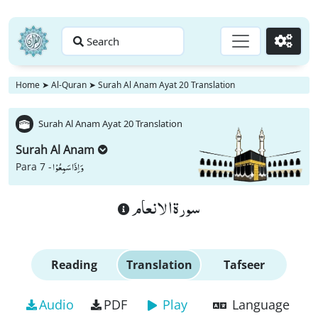
Search
Go
Home
➤
Al-Quran
➤
Surah Al Anam Ayat 20 Translation
Surah Al Anam Ayat 20 Translation
Surah Al Anam
وَ اِذَا سَمِعُوْا
Para 7 -
سورة الانعام
Reading
Translation
Tafseer
Audio
PDF
Play
Language