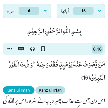
اٰياتها
سورۃ
6
16
بِسْمِ اللّٰهِ الرَّحْمٰنِ الرَّحِیْمِ
6.16
مَنْ یُّصْرَفْ عَنْهُ یَوْمَىٕذٍ فَقَدْ رَحِمَهٗؕ-وَ ذٰلِكَ الْفَوْزُ
الْمُبِیْنُ(16)
Kanz ul Iman
Kanz ul Irfan
اس دن جس سے عذاب پھیر دیا جائے ضرور اس پر اللہ کی