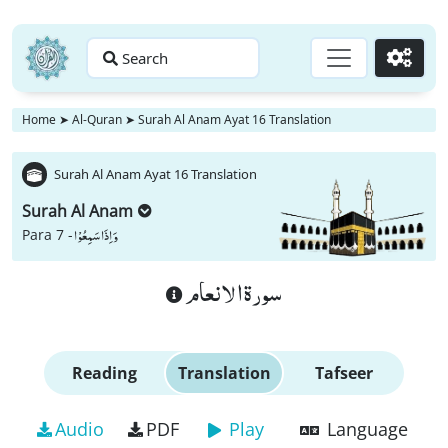
Search
Go
Home
➤
Al-Quran
➤
Surah Al Anam Ayat 16 Translation
Surah Al Anam Ayat 16 Translation
Surah Al Anam
وَ اِذَا سَمِعُوْا
Para 7 -
سورة الانعام
Reading
Translation
Tafseer
Audio
PDF
Play
Language