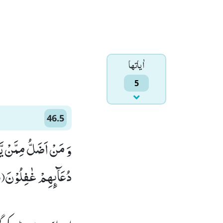
اٰياتها
5
46.5
وَ مَنْ اَضَلُّ مِمَّنْ یّ
دُعَآىٕهِمْ غٰفِلُوْنَ(5)