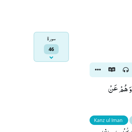
سورۃ
46
ِ وَ هُمْ عَنْ
Kanz ul Iman