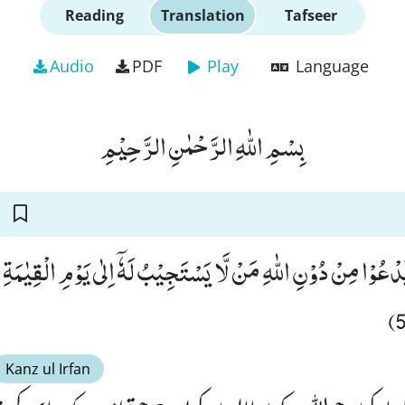
Reading
Translation
Tafseer
Audio
PDF
Play
Language
بِسْمِ اللّٰهِ الرَّحْمٰنِ الرَّحِیْمِ
َدْعُوْا مِنْ دُوْنِ اللّٰهِ مَنْ لَّا یَسْتَجِیْبُ لَهٗۤ اِلٰى یَوْمِ الْقِیٰمَة
Kanz ul Irfan