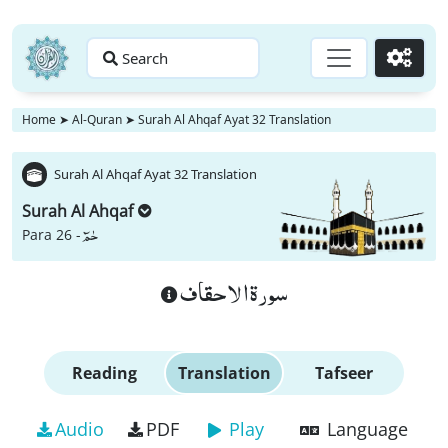
Search
Go
Home
➤
Al-Quran
➤
Surah Al Ahqaf Ayat 32 Translation
Surah Al Ahqaf Ayat 32 Translation
Surah Al Ahqaf
حٰمٓ
Para 26 -
سورة الاحقاف
Reading
Translation
Tafseer
Audio
PDF
Play
Language