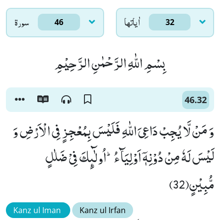
اٰياتها
سورۃ
46
32
بِسْمِ اللّٰهِ الرَّحْمٰنِ الرَّحِیْمِ
46.32
وَ مَنْ لَّا یُجِبْ دَاعِیَ اللّٰهِ فَلَیْسَ بِمُعْجِزٍ فِی الْاَرْضِ وَ
لَیْسَ لَهٗ مِنْ دُوْنِهٖۤ اَوْلِیَآءُؕ-اُولٰٓىٕكَ فِیْ ضَلٰلٍ
مُّبِیْنٍ(32)
Kanz ul Iman
Kanz ul Irfan