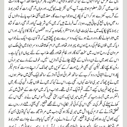
میں نے عرض کیا تو انہوں نے کہا کہ انا للہ و انا الیہ رٰجعون۔ پھر فرمایا معاذ اللہ آپ کا دوست
عذاب میں گرفتار معلوم ہوتا ہے۔ آپ یمن تشریف لیجائیں۔اور وہاں آدھی رات کو شاہ بربوط
کے قریب کھڑے ہوکر اس کو پکاریں وہ جواب دے گا۔ معذبین یعنی عذاب پانے والوں کی
روحیں وہا ں جمع کی جاتی ہیں۔ وہ بزرگ فرماتے ہیں کہ میں یمن شریف گیااور آدھی رات کو شاہ
بربوط پہنچا یکایک میں نے نہایت ہی ڈراونا منظر دیکھا وہ یہ کہ دو شخصوں کو پکڑ کا لایا گیا۔ اور اس
میں اتارا جانے لگا۔دوروتے ہوئے ایک دوسرے سے پوچھتے ہیں کہ توکون ہے، ایک نے جواب
دیا کہ میں فلاں ظالم کی روح ہوں جو پہرادار تھااور میں حرام کھاتا تھا۔دوسرا بولامیں ابی ملک بن
مروان کی روح ہوں۔میں سخت گناہ گار اور ظالم تھااور مجھے عذاب کے لئے یہاں لایا گیا ہے ۔
اس کے بعدمیں نے ان دونوں کے چیخنے چلانے کی آوازیں سنیں۔ خوف کے مارے میراروٗں
روٗں کانپنے لگا۔لیکن کسی بھی طرح ہمت کرکے کنویں میں جھانک کر اپنے دوست کو نام لیکر
پکارااس نے انتہائی درد وکرب کے ساتھ ٹھرائی ہوئی آوا ز کے ساتھ لبیک یعنی میں حاضر ہوں۔
میں نے پوچھا کہ میری امانت کہاں رکھی ہے۔ اس نے کہا کہ میں نے فلاں جگہ دفن کی۔پھر میں
نے پوچھا تم یہاں کیسے آگئے۔تم تو نیک آدمی تھے۔جواب دیا کہ میں عبادت کے شوق میں مکہ
المکرمہ میں آبسا۔جب کہ عجم میں میری ایک بہن رہتی تھی۔افسوس میں نے نہ کبھی اس کے
کھانے پہننے کی فکر کی نہ کبھی اس کی کوئی خبر نکالی،اس لئے مجھے قطع رحمی یعنی رشتے دار روں سے
تعلق توڑنے کے جرم کی پاداش میں میری پکڑ ہوگئی،جب میں مر
ا
تو مجھ سے کہا گیاتو اپنی بہن کو
کیسے بھول گیا ۔وہ بھوکی رہی تو قطع رحمی کرنے والے پر رحم نہیں کیا جاتا۔لے جاو اسے شاہ بربوط
میں تو حضرت سیدنا ملک الموت علیہ السلام مجھے یہاں لے آئے۔اے میرے بھائی میں نے بہت