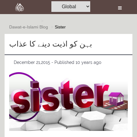
Home
Al-Quran
Dawat-e-Islami
Blog
Sister
Books
بہن کو اذیت دینے کا عذاب
Media
Madani Channel
December 21,2015 - Published 10 years ago
Volunteer Portal
Rohani Ilaj
Donation
Blog
Magazine