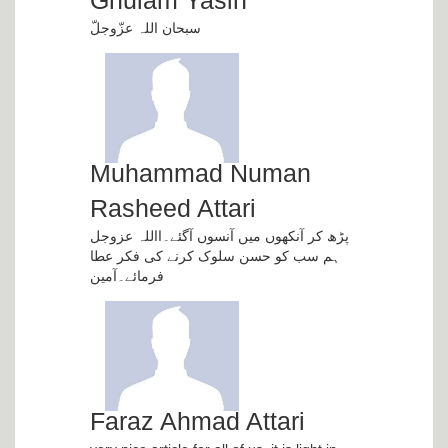
Ghulam Yasin
سبحان اللہ عزّوجلّ
Muhammad Numan
Rasheed Attari
پڑھ کر آنکھوں میں آنسوں آگئے۔االلہ عزوجل
ہم سب کو حسن سلوک کرنے کی فکر عطا
فرمائے۔آمین
Faraz Ahmad Attari