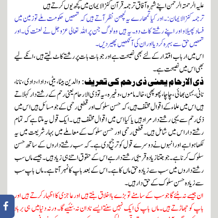
علیہ الرحمتہ الرحمن اپنے شہر ہ آفاق ترجمہ قرآن کنز الایمان میں کچھ یوں کرتے ہیں
ترجمہ کنزالایمان :۔اور کیا تمھارے یہ لچھن نظر آتے ہیں کہ تمھیں حکومت ملے توزمین میں
فساد پھیلاو اور اپنے رشتے کاٹ دو۔یہ ہیں وہ لوگ جن پر اللہ تعالی عزوجل نے لعنت کی۔اور
تمھیں حق سے بہر ہ کردیااور ان کی آنکھیں پھیر دیں۔
اس میں ارباب اقتدار کے لئے بھی نصیحت ہے اور جو بات بات پر رشتے کاٹ لیتےہیں ، انکے لیے
بھی اس میں نصیحت ہے۔
ذی الارحام یعنی ذی رحم کی تعریف:
والدین بیٹا، بیٹی، دادا ، دادی ،نانا،
نانی ، بہن بھائی ، چاچا،پھوپھی ، خالہ ماموں ، وغیرہ ، یہ تو ذی الارحام یعنی رحم کے رشتے دار کہلاتے
ہیں اس میں علماء کے اقوال مختلف ہیں ،کہ حسن سلوک اور قطعی رحمی کے جو مسائل ہیں اس میں
ذی رحم سے یہی رشتے دار مراد ہیں یا کیا اس میں اقوال مختلف ہیں ۔ایک قول یہ ملتا ہے کہ تمام
رشتے دار اس میں شامل ہیں۔ قطعی رحمی اور حسن سلوک کے معاملے میں بہار شریعت میں یہ
لکھا ہوا ہے اور انہوں نے دوسرے قول کو ترجیح دی ہے۔ کہ سب رشتے دار وں کے ساتھ حسن
سلوک کرنا ہے۔ جو جتنا زیادہ قریبی رشتے دار ہے اس کے حقوق اتنے ہی زیاد ہیں۔ جیسے ماں سب
رشتے داروں میں سب سے زیادہ حق ماں کا ہے۔ اس کے بعد باپ کا نمبر آتا ہے۔ ماں باپ سب
سے زیادہ حسن سلوک کے حق دار ہیں۔
ان جیسے نہ بنئے گا جو سب کے سامنے تو بڑے بااخلاق بنتے ہیں اور عاجزی کا اظہار کرتے ہیں اور
باپ کو جھاڑتے ہیں۔ ماں باپ کی ایک نہیں سنتے ایسے نادان نہ بنئیے گا۔ ورنہ دنیا میں ہی برباد