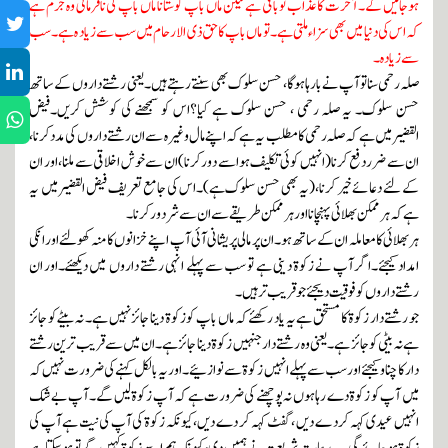
ہوجائیں گے۔ آخرت کا عذاب توباقی ہے لیکن ماں باپ کو ستانا ماں باپ کی نافرمانی وہ جرم ہے
کہ اس کی دنیا میں بھی سزاء ملتی ہے۔ تو ماں باپ کا حق ذی الارحام میں سب سے زیا د ہ ہے ۔ سب
سے زیادہ۔
صلہ رحمی سنا تو آپ نے بارہا ہوگا، حسن سلوک بھی سنتے رہتے ہیں۔ یعنی رشتے داروں کے ساتھ
حسن سلوک۔ یہ صلہ رحمی ، حسن سلوک ہے کیا؟اس کو سمجھنے کی کوشش کریں۔فیض
القضیرمیں ہے کہ صلہ رحمی کا مطلب یہ ہے کہ اپنے مال وغیرہ سے ان رشتے داروں کی مدد کرنا،
ان سے ضرر دفع کرنا (انہیں کوئی تکلیف ہواسے دور کرنا)ان سے خوش اخلاقی سے ملنا ،اور ان
کے لئے دعائے خیر کرنا،(یہ بھی حسن سلوک ہے)۔اس کی جامع تعریف فیض القضیر میں یہ
ہے کہ ہر ممکن بھلائی پہنچانااور ہر ممکن طریقے سے ان سے شر دور کرنا۔
ہر بھلائی کامعاملہ ان کے ساتھ ہو۔ان پر مالی پریشانی آئی آپ اپنے خزانوں کا منہ کھولئے اور انکی
امداد کیجئے۔اگر آپ نے زکوۃ دینی ہے تو سب سے پہلے انہی رشتے داروں میں دیکھئے۔اور ان
رشتے داروں کو فوقیت دیجئے جو قریب تر ہیں۔
جو رشتے دار زکوۃ کا مستحق ہے یہ یاد رکھئے کہ ماں باپ کو زکوۃ دینا جائز نہیں ہے۔ نہ بیٹے کو جائز
ہے نہ بیٹی کو جائز ہے۔ یعنی وہ رشتے دار جنہیں زکوۃ دینا جائز ہے۔ ان میں سے قریب ترین رشتے
دار کا چناو کیجئے اور سب سے پہلے انہیں زکوۃسے نوازئیے۔اوریہ بالکل کہنے کی ضرورت نہیں کہ
میں آپ کو زکوۃ دے رہا ہوں نہ پوچھنے کی ضرورت ہے کہ آپ زکوۃ لیں گے۔ آپ بے شک
انہیں عیدی کہہ کرد ے دیں ، گفٹ کہہ کر دے دیں ،کیونکہ زکوۃ کی آپ کی نیت ہے آپ کی