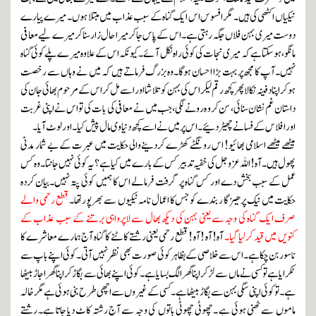
نیکیاں اکٹھی کی ہیں۔ مگرا فسوس اس ایک گناہ کے سبب عذاب میں مبتلا ہوں ۔ میرے پیارے
دوست میری بہن فلاں جگہ رہتی ہے ۔اس کے پاس جاکر میرا حال زار سنا کرمیرے لیے معافی
مانگو، ہوسکتا ہے کہ میری نجات کی کوئی راہ نکل آئے۔کیونکہ ا س کے علاوہ میر ے پلے کوئی گناہ
نہیں۔آپ کا مجھ پر بہت بڑا احسان ہوگا۔وہ بزرگ فرماتے ہیں کہ میں نے وہاں سے رخصت
ہوکر اپنا دفینہ نکالاپھر کچھ رقم لیکر اس کی بہن کو تلاشا اور اسے مل کر اس کے مرحوم بھائی جا ن کی
داستان غم نشان سنائی، سن کرو ہ رونے لگی،جب میں نے معافی کی بات کی تو اس نے اپنی غربت
اور افلاس کے فسانے چھیڑ دئیے۔اس پر میں نے اسے کچھ دنیاوی مال پیش کیا۔اور لوٹ آیا۔
میٹھے میٹھے اسلامی بھائیو! اس رونگٹے کھڑے کردینے والی حکایت میں عبر ت کے بے شمار مدنی
پھول ہیں۔آہ ! اللہ عزوجل کی خفیہ تدبیر کس کے بارے میں کیا ہے ؟یہ کوئی نہیں جانتا۔ وہ کس
عمل کے سبب بخش دے اور کس گناہ پر گرفت فرمالے اس کا ہمیں کوئی پتہ نہیں۔بیان کردہ
حکایت میں نیک پرھیز گا ر بندے کو جس کا اعمال نامہ نیکیوں سے بھرپورتھا۔
قطع رحمی والے
صرف ایک گناہ کی وجہ سے یعنی بہن کی دیکھ بھال سے لاپرواہی برتنے کے سبب عذاب کے
کنویں میں قید کرلیا گیا
۔
آہ! آہ !آہ ! قطع رحمی یعنی رشتے کاٹنے کا گناہ آج ہمارے معاشرے کا
ناسور بن چکا ہے۔ اس سے خلاصی کے بظاہر کوئی صورت بھی نظر نہیں آتی۔کوئی اپنے باپ سے
ٹکرایا ہے تو کسی نے ماں سے لڑکر اپناگھر الگ بسایا ہے۔کوئی اپنے بھائی سے بگاڑ کر اپنا گھر اجاڑ بیٹھا
ہے۔ توکوئی اپنی سگی بہن سے بگاڑ بیٹھا ہے۔ کسی کے غیروں سے اچھی طرح بنی ہوئی ہے مگر خالہ
ماموں سے ٹھنی ہوئی ہے ۔ چھوٹی چھوٹی باتوں کی وجہ سے آج رشتہ کاٹ دیا جاتا ہے۔ رشتے