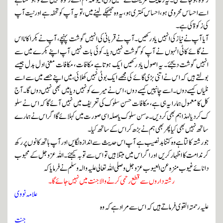
زکوۃ ہوجائے گی۔یہ رعایت شریعت نے ہمیں دی،کیونکہ ہم اسے زکوۃکہیں گے تو ہوسکتا ہے
اسے احساس محرومی ہو، احساس کمتری ہو،یہ وہ جھجکے لینے میں ، تو یہ آ پ کو تحفہ ہے اور نیت آپ
کی زکوۃ کی ہے۔
آیا آپ نے نیا زکی انہیں یاد رکھیں۔آپ نے قربانی کی انہیں گوشت پہنچے ، آپ نے بکرا کاٹا اس
نے گائے کاٹی انہوں نے آپ کو گوشت نہیں دیا۔کوئی بات نہیں آپ اپنے بکرے میں سے
انہیں گوشت دیجئے۔ یہ اصول یاد رکھیں ایک ہوتا ہے مکافات ، مکافات معنی ادل بدل جیسے
بولتے ہیں کہ اس نے اتنی بڑی گائے کی مجھے ایک بوٹی نہیں کھلائی،میں اپنے حصے میں سے اسے
نلیاں کیسے دوں۔اسے چانپیں کیسے دوں ، اس نے میرے کو نہیں دیا میں بھی نہیں دوں گا۔ آج
کل کا معمول ہمارا یہ ہی ہے ، مکافات حسن سلوک کی تعریف میں نہیں آئے گا کہ اس نے سلو
ک کردیا لہذا ہم بھی کردیں ۔ ح
سن
سلوک یا صلہ اسی صورت میں کہلائے گا اگر اس نے ہمارے
ساتھ نہیں بھی کیا پھر بھی ہم نے بڑھ کر اس کے ساتھ کیا۔
جو رشتہ کاٹتا ہے وہ کتنا بدنصیب ہے آپ اس حدیث سے اندازہ لگایں اور آپ ہاتھ کانوں پر رکھ
کر ندامت کا اظہار کریں اوراگر اس میں مبتلا ہیں تو اس سے توبہ کیجئے۔ اللہ عزوجل کے محبوب
دانائے غیوب منزہ عن العیوب عزوجل و صلی اللہ تعالی علیہ والہ وسلم نے فرمایاکہ
رشتہ داروں سے قطع رحمی کرنے والا جنت میں نہیں جائے گا۔
علامہ نووی
علیہ رحمتہ القوی فرماتے ہیں کہ اس سے مرادہے کہ وہ
جنت