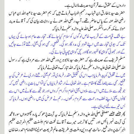
داروں کے حقوق سے قرآن وحدیث مالا مال ہے۔
حضرت سیدنا طارق بن شہاب رحمہم الوہاب فرماتے ہیں کہ ہم حضرت سیدنا عبداللہ بن عباس
رضی اللہ عنہ کے پاس حاضر تھے۔آپ رضی اللہ عنہ نے یہ روایت بیان کی کہ آقائے مدینہ
مولائے مکہ مکرمہ المکرمہ صلی اللہ علیہ والہ وسلم نے فرمایا کہ
بے شک قیامت کے قریب خاص لوگوں کو سلام کیا جائے گا۔ تجارت عام ہوجائے گی یہاں
تک کہ بیوی تجارت میں اپنے شوہر کی مدد گار ہوگی۔ قطعی رحمی ہوگی یعنی رشتے توڑے جائیں
گے اور جھوٹی گواہی کا ظہور ہوگااور سچی گواہی چھپائی جائے گی۔
مسلم شریف کے حدیث ہے کہ حضرت سیدنا ابوہریرہ رضی اللہ عنہ سے مروی ہے کہ رسول
اللہ صلی اللہ تعالی علیہ والہ وسلم نے فرمایا کہ اللہ تبار ک و تعالی نے فرمایا کہ
میں نے مخلوق کو پیدا فرمایاجب اس کی تخلیق مقدر فرمادی تو رحم یعنی رشتے داری نے عرض کی یہ
قطع رحمی سے پناہ مانگنے کا مقام ہے ۔ اللہ تعالی نے ارشاد فرمایا ہاں کیا توا س بات پر راضی نہیں کہ
جوتجھ سے ملائے میں اس سے ملاوں یعنی انعام و اکرام کرواں اور جو تجھ سے کاٹے میں اس سے
کاٹوں یعنی اپنے لطف و رحمت سے محروم رکھوں۔ رحم نے عرض کی میں راضی ہوں۔فرمایا کہ
بس تیرے لئے ایسا ہی ہے۔
پھر میٹھے میٹھے مصطفی صلی اللہ علیہ والہ وسلم نے فرمایا کہ یہ آیت پڑھو کہ پارہ چھبیسواں سورۃ محمد
کی آیت نمبر بائیس اور تئیس کا ترجمہ میرے آقائے نعمت امام اہلسنت عظیم المرتبت عظیم
البرکت پروانہ شمع رسالت مجدد دین وملت پیر طریقت عالم شریعت مولینا الشاہ امام احمدر ضا خان