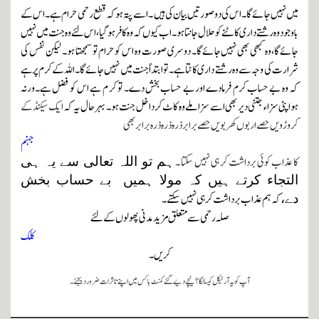
میں نہیں جائے گا۔اس کی دو صورتیں بیان کی ہیں ۔ اسے پتہ ہو کہ قطع رحمی حرام ہے۔ اس کے
باوجود وہ رشتے داری کاٹنے کو حلال جانتاہو۔ اب کیوں کہ وہ کافر ہوگیا ، اس لئے وہ جنت میں نہیں
جائے گا،وہ کبھی بھی نہیں جائے گا۔ دوسری صورت وہ اس کو حرام تو سمجھتا ہو۔ لیکن نفس کی
شرارت کی وجہ سے وہ رشتے داری کاٹتا ہے۔ تو ابتداً جنت میں نہیں جائے گا۔ اللہ کے کرم پر ہے
کہ وہ بے حساب کرم فرمادے اور بے حساب بخش دے۔ تو کر م ہے اس کو فضل ہے۔ورنہ
ہواپنی سزاء جتنی دیر بھی اسے سزا ملے وہ کاٹ کرداخل جنت ہو ۔ بہرحال یہ کہ
ایک سیکنڈ کے
کروڑویں حصے اربوں کھربویں حصے برابرذرہ ذرہ ذرہ برابر بھی
جہنم
کا عذاب کوئی برداشت کر ہی نہیں سکتا ۔
ہم تو اللہ تعالی سے یہ ہی
التجاء کرتے ہیں کہ مولا ہمیں بے حساب بخش
کہ
ہم عذاب برداشت کرہی نہیں سکتے ۔
دے،
صلہ رحمی سے متعلق مزید مدنی پھولوں کے لئے
کلک
کریں۔
آپ کو یہ آرٹیکل کیسا لگا ؟ نیچے دیے گئے کمنٹ باکس میں اپنے تاثرات ضرور دیجئے۔