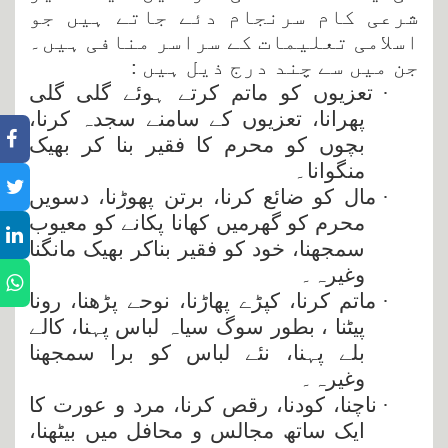
شرعی کام سرنجام دئے جاتے ہیں جو
اسلامی تعلیمات کے سراسر منافی ہیں۔
جن میں سے چند درج ذیل ہیں :
·
تعزیوں کو ماتم کرتے ہوئے گلی گلی
پھرانا، تعزیوں کے سامنے سجدہ کرنا،
بچوں کو محرم کا فقیر بنا کر بھیک
منگوانا۔
·
مال کو ضائع کرنا، برتن پھوڑنا، دسویں
محرم کو گھرمیں کھانا پکانے کو معیوب
سمجھنا، خود کو فقیر بناکر بھیک مانگنا
وغیرہ۔
·
ماتم کرنا، کپڑے پھاڑنا، نوحے پڑھنا، رونا
پیٹنا ، بطور سوگ سیاہ لباس پہنا، کالے
بلے پہنا، نئے لباس کو برا سمجھنا
وغیرہ۔
·
ناچنا، کودنا، رقص کرنا، مرد و عورت کا
ایک ساتھ مجالس و محافل میں بیٹھنا،