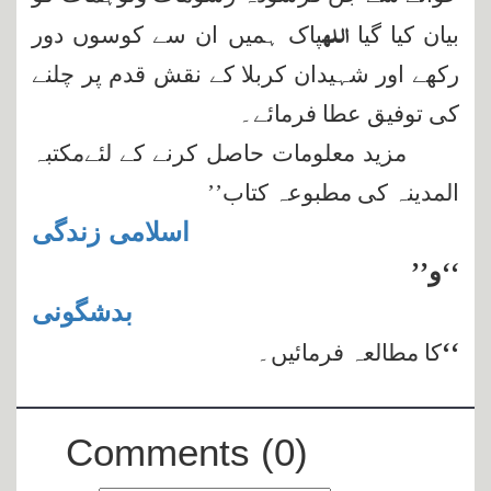
اللہ
بیان کیا گیا
پاک ہمیں ان سے کوسوں دور
رکھے اور شہیدان کربلا کے نقش قدم پر چلنے
کی توفیق عطا فرمائے۔
مزید معلومات حاصل کرنے کے لئےمکتبہ
المدینہ کی مطبوعہ کتاب’’
اسلامی زندگی
‘‘و’’
بدشگونی
‘‘
کا مطالعہ فرمائیں۔
Comments (0)