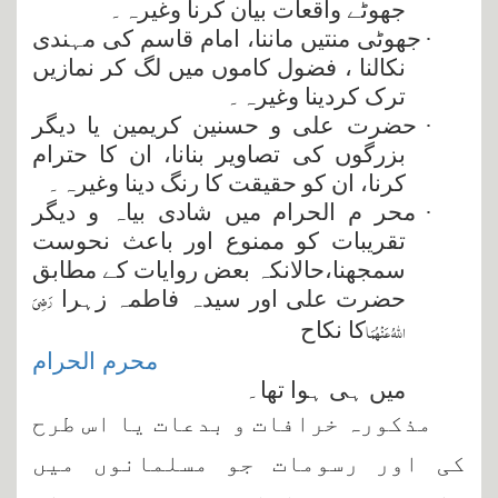
جھوٹے واقعات بیان کرنا وغیرہ۔
·
جھوٹی منتیں ماننا، امام قاسم کی مہندی
نکالنا ، فضول کاموں میں لگ کر نمازیں
ترک کردینا وغیرہ۔
·
حضرت علی و حسنین کریمین یا دیگر
بزرگوں کی تصاویر بنانا، ان کا حترام
کرنا، ان کو حقیقت کا رنگ دینا وغیرہ۔
·
محر م الحرام میں شادی بیاہ و دیگر
تقریبات کو ممنوع اور باعث نحوست
سمجھنا،حالانکہ بعض روایات کے مطابق
رَضِیَ
حضرت علی اور سیدہ فاطمہ زہرا
اللہُ عَنْہُمَا
کا نکاح
محرم الحرام
میں ہی ہوا تھا۔
مذکورہ خرافات و بدعات یا اس طرح
کی اور رسومات جو مسلمانوں میں