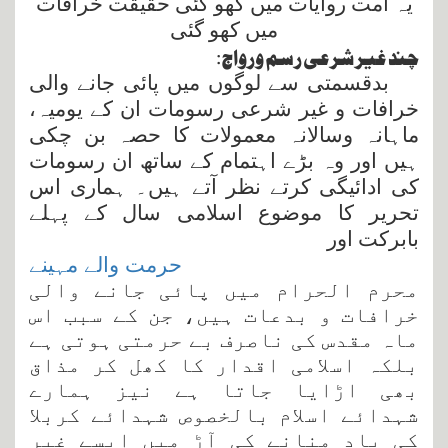
یہ امت روایات میں کھو گئی حقیقت خرافات
میں کھو گئی
چند غیر شرعی
رسم ورواج:
بدقسمتی سے لوگوں میں پائی جانے والی
خرافات و غیر شرعی رسومات ان کے یومیہ،
ماہانہ وسالانہ معمولات کا حصہ بن چکی
ہیں اور وہ بڑے اہتمام کے ساتھ ان رسومات
کی ادائیگی کرتے نظر آتے ہیں۔ ہماری اس
تحریر کا موضوع اسلامی سال کے پہلے
بابرکت اور
حرمت والے مہینے
محرم الحرام میں پائی جانے والی
خرافات و بدعات ہیں، جن کے سبب اس
ماہ مقدس کی ناصرف بے حرمتی ہوتی ہے
بلکہ اسلامی اقدار کا کھل کر مذاق
بھی اڑایا جاتا ہے نیز ہمارے
شہدائے اسلام بالخصوص شہدائے کربلا
کی یاد منانے کی آڑ میں ایسے غیر