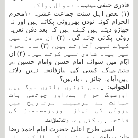
علیہ الرحمہ
قادری حنفی
سے سوال ہواکہ
(
۱
) بعض اہل سنت جماعت عشرہ
۱۰
محرم
الحرام کونہ تودن بھرروٹی پکاتے ہیں اور نہ
جھاڑو دیتے ہیں کہتے ہیں کہ بعد دفن تعزیہ
روٹی پکائی جائے گی۔ (
۲
) ان دس دن میں
کپڑے نہیں اُتارتے ہیں، (
۳
) ماہ محرم
میں بیاہ شادی نہیں کرتے ہیں۔ (
۴
) ان
رضی
ایّام میں سوائے امام حسن وامام حسین
اﷲتعالٰی عنہما
کے کسی کی نیازفاتحہ نہیں دلاتے
ہیں،آیا یہ جائز ہے یانہیں؟
الجواب
: پہلی تینوں باتیں سوگ ہیں
اورسوگ حرام ہے،اور چوتھی بات
جہالت ہے ہرمہینہ ہرتاریخ میں
ہرولی کی نیاز اورہرمسلمان کی
واﷲ تعالٰی اعلم
فاتحہ ہوسکتی ہے۔
اسی طرح اعلیٰ حضرت امام احمد رضا
علیہ الرحمہ
خان بریلوی
نے ایک سوال کے جواب