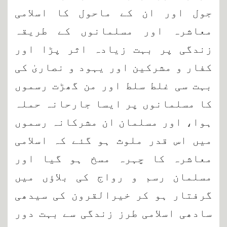
جول اور ان کے ماحول کا اسلامی
معاشرہ اور مسلمانوں کے طریقہ
زندگی پر بہت زیادہ اثر پڑا اور
کفار و مشرکین اور یہود و نصاریٰ کی
بہت سی غلط سلط اور من گھڑت رسموں
کا مسلمانوں پر ایسا جارحانہ حملہ
ہوا، اور مسلمان ان مشرکانہ رسموں
میں اس قدر ملوث ہو گئے کہ اسلامی
معاشرہ کا چہرہ مسخ ہو گیا اور
مسلمان رسم و رواج کی بلاؤں میں
گرفتار ہو کر خیرالقرون کی سیدھی
سادھی اسلامی طرز زندگی سے بہت دور