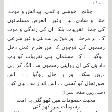
ہوگئے۔
چنانچہ خوشی و غمی، پیدائش و موت،
ختنہ و شادی، بیاہ وغیرہ الغرض مسلمانوں
کی جملہ تقریبات بلکہ ان کی زندگی و موت
کے ہر مرحلہ اور موڑ پر نت نئی و غیر شرعی
رسموں کی فوجوں کا اس طرح عمل دخل
ہوگیا ہے کہ مسلمان اپنی تقریبات کو باپ
داداؤں کی ان روایتی رسموں سے الگ کر ہی
نہیں سکتے اور یہ حال ہوگیا ہے ۔اس
صورتحال کو کسی نے اس انداز سے بیان کیا
.
(جنتی زیور، صفحہ نمبر 1)
محبت خصومات میں کھو گئی
یہ امت
رسومات میں کھو گئی