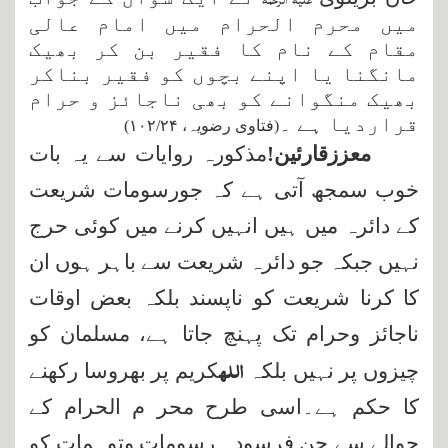
میں محرم الحرام میں امام عالی
مقام کے نام کا فقیر بن کر بھیک
مانگنا یا اپنے بچوں کو فقیر بناکر
بھیک منگوانے کو بھی ناجائز و حرام
قراردیا ہے ۔
(فتاوی رضویہ،
۲۴
/
۱۰۲)
معززقارئین!
مذکورہ روایات سے یہ بات
خوب سمجھ آتی ہے کہ جورسومات شریعت
کے دائرہ میں ہیں انہیں کرنے میں کوئی حرج
نہیں جبکہ جو دائرہ شریعت سے باہر ہوں ان
کا کرنا شریعت کو ناپسند بلکہ بعض اوقات
ناجائز وحرام تک پہنچ جاتا ہے، مسلمان کو
اللہ
چیزوں پر نہیں بلکہ
کریم پر بھروسا رکھنے
کا حکم ہے۔اسی طرح محر م الحرام کے
حوالے سے جن فرسودہ رسومات وتوہمات کو