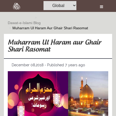
Home
Al-Quran
Dawat-e-Islami
Blog
Muharram Ul Haram Aur Ghair Shari Rasomat
Books
Media
Muharram Ul Haram aur Ghair
Shari Rasomat
Madani Channel
Volunteer Portal
December 08,2018 - Published 7 years ago
Rohani Ilaj
Donation
Blog
Magazine