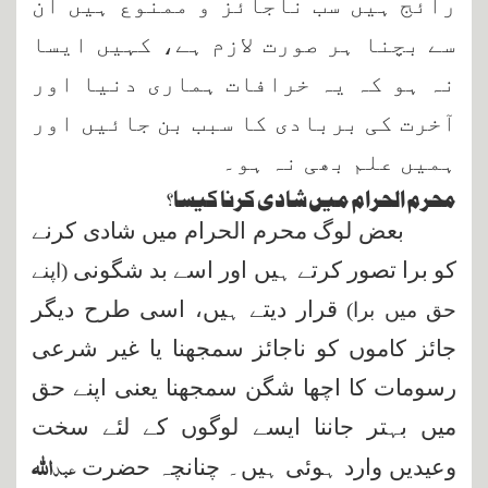
رائج ہیں سب ناجائز و ممنوع ہیں ان
سے بچنا ہر صورت لازم ہے، کہیں ایسا
نہ ہو کہ یہ خرافات ہماری دنیا اور
آخرت کی بربادی کا سبب بن جائیں اور
ہمیں علم بھی نہ ہو۔
محرم الحرام میں شادی کرنا کیسا؟
بعض لوگ محرم الحرام میں شادی کرنے
کو برا تصور کرتے ہیں اور اسے بد شگونی
(اپنے
قرار دیتے ہیں، اسی طرح دیگر
حق میں برا)
جائز کاموں کو ناجائز سمجھنا یا غیر شرعی
رسومات کا اچھا شگن سمجھنا یعنی اپنے حق
میں بہتر جاننا ایسے لوگوں کے لئے سخت
اللہ
عبد
وعیدیں وارد ہوئی ہیں۔ چنانچہ حضرت