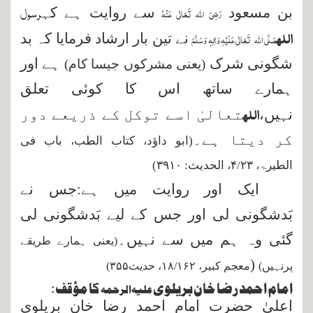
رسول
رَضِیَ اللہ تَعَالٰی عَنْہُ
بن مسعود
سے روایت ہے کہ
اللہ
صَلَّی اللہ
تَعَالٰی عَلَیْہِ وَاٰلِہٖ وَسَلَّمَ
نے تین بار ارشاد فرمایا کہ بد
شگونی شرک
ہے اور
(یعنی مشرکوں جیسا کام)
ہمارے ساتھ اس کا کوئی تعلق
اللہ
نہیں،
تعالیٰ اسے توکل کے ذریعے دور
کر دیتا ہے۔
(ابو داؤد، کتاب الطب، باب فی
الطیرۃ،
۴/۲۳، الحدیث: ۳۹۱۰)
ایک اور روایت میں ہے:جس نے
بَدشگونی لی اور جس کے لیے بَدشگونی لی
گئی وہ ہم میں سے نہیں۔
(یعنی ہمارے طریقے
(
پرنہیں)
معجم کبیر،
۱۸/۱۶۲
، حدیث
۳۵۵
)
امام احمد رضا خان بریلوی
کا مؤقف :
علیہ الرحمہ
اعلیٰ حضرت امام احمد رضا خان بریلوی