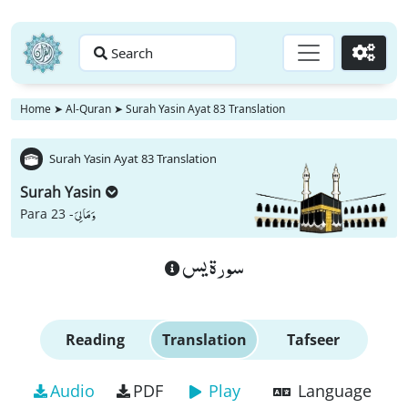
Search
Go
Home
➤
Al-Quran
➤
Surah Yasin Ayat 83 Translation
Surah Yasin Ayat 83 Translation
Surah Yasin
وَ مَا لِیَ
Para 23 -
سورة يس
Reading
Translation
Tafseer
Audio
PDF
Play
Language