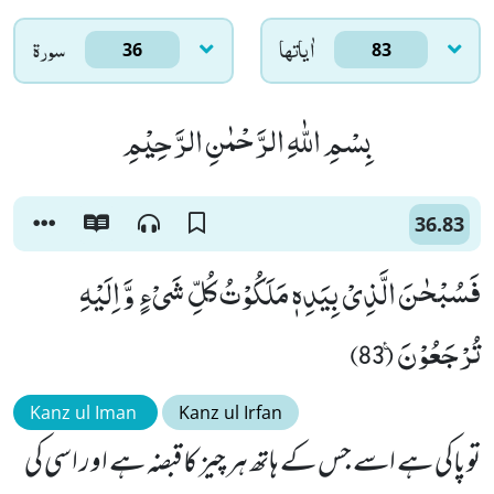
اٰياتها
سورۃ
36
83
بِسْمِ اللّٰهِ الرَّحْمٰنِ الرَّحِیْمِ
36.83
فَسُبْحٰنَ الَّذِیْ بِیَدِهٖ مَلَكُوْتُ كُلِّ شَیْءٍ وَّ اِلَیْهِ
تُرْجَعُوْنَ۠ (83)
Kanz ul Iman
Kanz ul Irfan
تو پاکی ہے اسے جس کے ہاتھ ہر چیز کا قبضہ ہے اور اسی کی