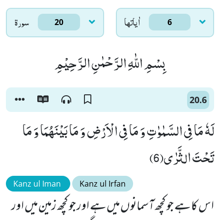
اٰياتها
سورۃ
20
6
بِسْمِ اللّٰهِ الرَّحْمٰنِ الرَّحِیْمِ
20.6
لَهٗ مَا فِی السَّمٰوٰتِ وَ مَا فِی الْاَرْضِ وَ مَا بَیْنَهُمَا وَ مَا
تَحْتَ الثَّرٰى(6)
Kanz ul Iman
Kanz ul Irfan
اس کا ہے جو کچھ آسمانوں میں ہے اور جو کچھ زمین میں اور