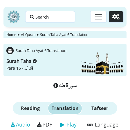
Search
Go
Home
➤
Al-Quran
➤
Surah Taha Ayat 6 Translation
Surah Taha Ayat 6 Translation
Surah Taha
قَالَ اَلَمْ
Para 16 -
سورة طه
Reading
Translation
Tafseer
Audio
PDF
Play
Language