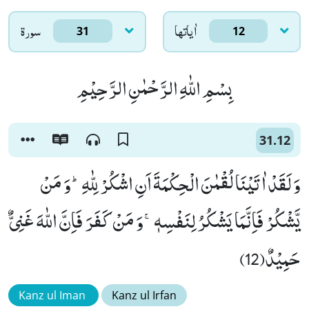
اٰياتها
سورۃ
31
12
بِسْمِ اللّٰهِ الرَّحْمٰنِ الرَّحِیْمِ
31.12
وَ لَقَدْ اٰتَیْنَا لُقْمٰنَ الْحِكْمَةَ اَنِ اشْكُرْ لِلّٰهِؕ-وَ مَنْ
یَّشْكُرْ فَاِنَّمَا یَشْكُرُ لِنَفْسِهٖۚ-وَ مَنْ كَفَرَ فَاِنَّ اللّٰهَ غَنِیٌّ
حَمِیْدٌ(12)
Kanz ul Iman
Kanz ul Irfan