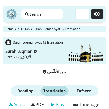
Search
Go
Home
➤
Al-Quran
➤
Surah Luqman Ayat 12 Translation
Surah Luqman Ayat 12 Translation
Surah Luqman
اُتْلُ مَاۤ اُوْحِیَ
Para 21 -
سورة لقمن
Reading
Translation
Tafseer
Audio
PDF
Play
Language