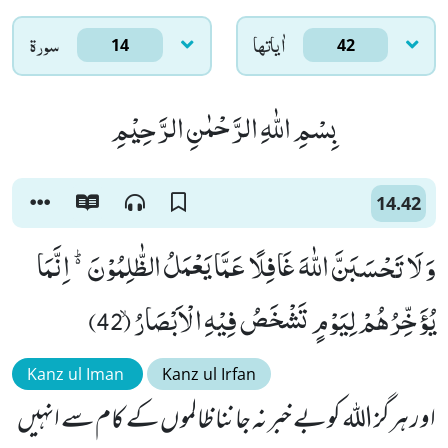
اٰياتها
سورۃ
14
42
بِسْمِ اللّٰهِ الرَّحْمٰنِ الرَّحِیْمِ
14.42
وَ لَا تَحْسَبَنَّ اللّٰهَ غَافِلًا عَمَّا یَعْمَلُ الظّٰلِمُوْنَ۬ؕ -اِنَّمَا
یُؤَخِّرُهُمْ لِیَوْمٍ تَشْخَصُ فِیْهِ الْاَبْصَارُۙ (42)
Kanz ul Iman
Kanz ul Irfan
اور ہرگز اللہ کو بے خبر نہ جاننا ظالموں کے کام سے انہیں