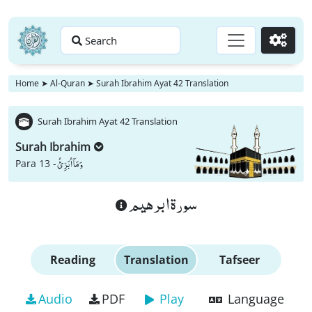
Search
Go
Home
➤
Al-Quran
➤
Surah Ibrahim Ayat 42 Translation
Surah Ibrahim Ayat 42 Translation
Surah Ibrahim
وَ مَاۤ اُبَرِّئُ
Para 13 -
سورة ابرهيم
Reading
Translation
Tafseer
Audio
PDF
Play
Language