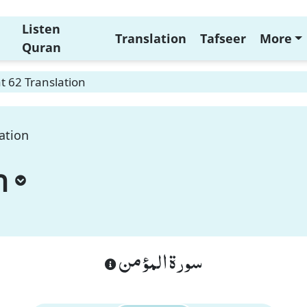
Listen
Translation
Tafseer
More
Quran
 62 Translation
ation
n
سورة المؤمن