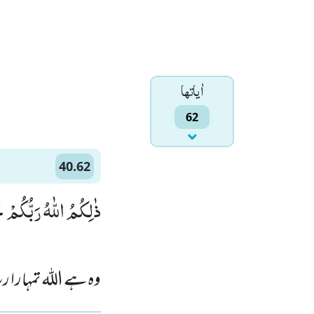
اٰياتها
62
40.62
ذٰلِكُمُ اللّٰهُ رَبُّكُمْ خ)
وہ ہے اللہ تمہارا ر