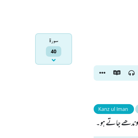
سورۃ
40
Kanz ul Iman
ں اوندھے جاتے ہو۔