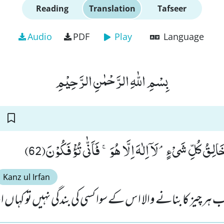
Reading
Translation
Tafseer
Audio
PDF
Play
Language
بِسْمِ اللّٰهِ الرَّحْمٰنِ الرَّحِیْمِ
َالِقُ كُلِّ شَیْءٍۘ-لَاۤ اِلٰهَ اِلَّا هُوَۚ-٘ فَاَنّٰى تُؤْفَكُوْنَ(62
Kanz ul Irfan
ب ہر چیز کا بنانے والا اس کے سوا کسی کی بندگی نہیں تو کہا