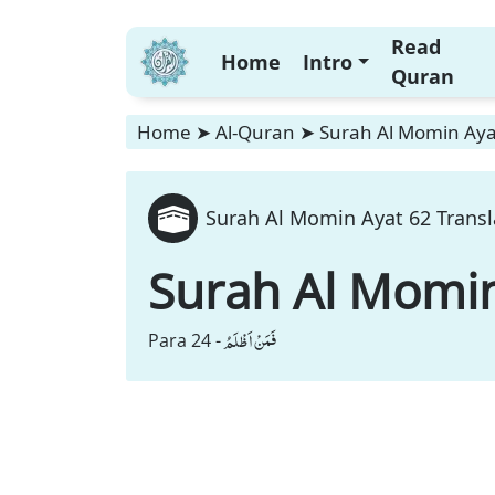
Read
Home
Intro
Quran
Home
➤
Al-Quran
➤
Surah Al Momin Ayat
Surah Al Momin Ayat 62 Transl
Surah Al Momi
فَمَنْ اَظْلَمُ
Para 24 -