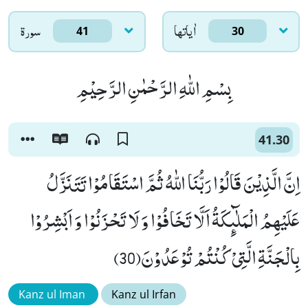
اٰياتها
سورۃ
41
30
بِسْمِ اللّٰهِ الرَّحْمٰنِ الرَّحِیْمِ
41.30
اِنَّ الَّذِیْنَ قَالُوْا رَبُّنَا اللّٰهُ ثُمَّ اسْتَقَامُوْا تَتَنَزَّلُ
عَلَیْهِمُ الْمَلٰٓىٕكَةُ اَلَّا تَخَافُوْا وَ لَا تَحْزَنُوْا وَ اَبْشِرُوْا
بِالْجَنَّةِ الَّتِیْ كُنْتُمْ تُوْعَدُوْنَ(30)
Kanz ul Iman
Kanz ul Irfan