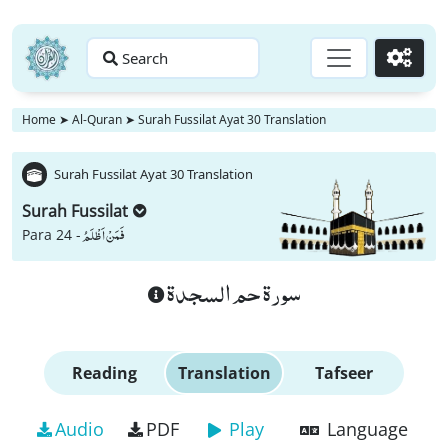
Search
Go
Home
➤
Al-Quran
➤
Surah Fussilat Ayat 30 Translation
Surah Fussilat Ayat 30 Translation
Surah Fussilat
فَمَنْ اَظْلَمُ
Para 24 -
سورة حم السجدة
Reading
Translation
Tafseer
Audio
PDF
Play
Language