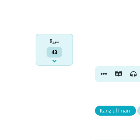
سورۃ
43
Kanz ul Iman