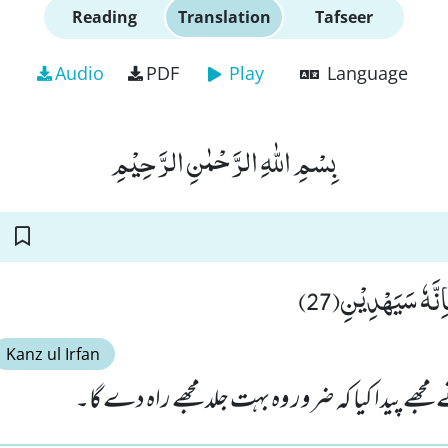
Reading
Translation
Tafseer
Audio
PDF
Play
Language
بِسْمِ اللّٰهِ الرَّحْمٰنِ الرَّحِیْمِ
اِنَّهٗ سَیَهْدِیْنِ(27
Kanz ul Irfan
ھے پیدا کیا کہ ضرور وہ بہت جلد مجھے راہ دے گا۔