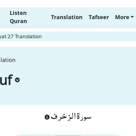
Listen
Translation
Tafseer
More
Quran
at 27 Translation
lation
uf
سورة الزخرف