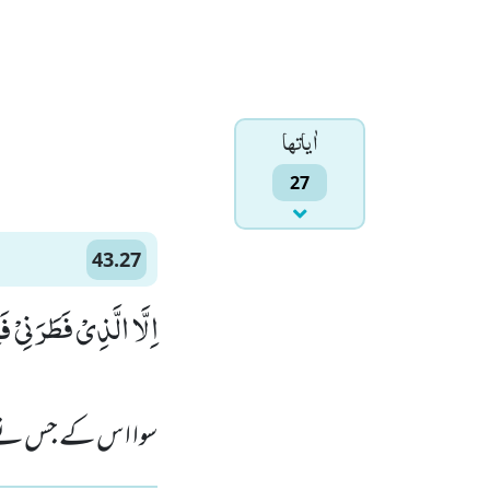
اٰياتها
27
43.27
اِلَّا الَّذِیْ فَطَرَنِیْ فَ)
سوا اس کے جس نے مج