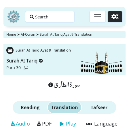
Search
Go
Home
➤
Al-Quran
➤
Surah At Tariq Ayat 9 Translation
Surah At Tariq Ayat 9 Translation
Surah At Tariq
عَمَّ
Para 30 -
سورة الطارق
Reading
Translation
Tafseer
Audio
PDF
Play
Language