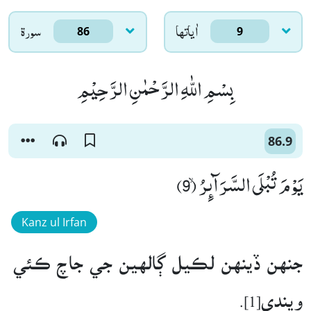
اٰياتها
سورۃ
86
9
بِسْمِ اللّٰهِ الرَّحْمٰنِ الرَّحِیْمِ
86.9
یَوْمَ تُبْلَى السَّرَآىٕرُۙ (9)
Kanz ul Irfan
جنهن ڏينهن لڪيل ڳالهين جي جاچ ڪئي
ويندي[1].