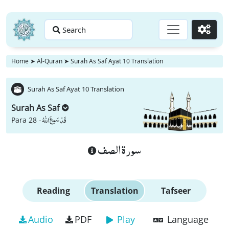
Search
Go
Home
➤
Al-Quran
➤
Surah As Saf Ayat 10 Translation
Surah As Saf Ayat 10 Translation
Surah As Saf
قَدْ سَمِعَ اللّٰهُ
Para 28 -
سورة الصف
Reading
Translation
Tafseer
Audio
PDF
Play
Language