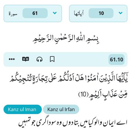
اٰياتها
سورۃ
61
10
بِسْمِ اللّٰهِ الرَّحْمٰنِ الرَّحِیْمِ
61.10
یٰۤاَیُّهَا الَّذِیْنَ اٰمَنُوْا هَلْ اَدُلُّكُمْ عَلٰى تِجَارَةٍ تُنْجِیْكُمْ
مِّنْ عَذَابٍ اَلِیْمٍ(10)
Kanz ul Iman
Kanz ul Irfan
اے ایمان والو کیا میں بتادوں وہ سوداگری جو تمہیں