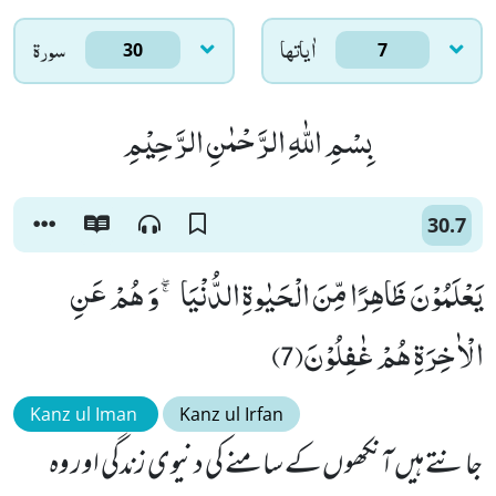
اٰياتها
سورۃ
30
7
بِسْمِ اللّٰهِ الرَّحْمٰنِ الرَّحِیْمِ
30.7
یَعْلَمُوْنَ ظَاهِرًا مِّنَ الْحَیٰوةِ الدُّنْیَا ۚۖ-وَ هُمْ عَنِ
الْاٰخِرَةِ هُمْ غٰفِلُوْنَ(7)
Kanz ul Iman
Kanz ul Irfan
جانتے ہیں آنکھوں کے سامنے کی دنیوی زندگی اور وہ