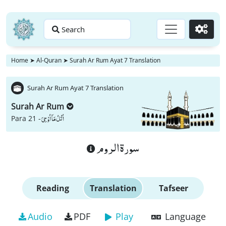
Search
Go
Home
➤
Al-Quran
➤
Surah Ar Rum Ayat 7 Translation
Surah Ar Rum Ayat 7 Translation
Surah Ar Rum
اُتْلُ مَاۤ اُوْحِیَ
Para 21 -
سورة الروم
Reading
Translation
Tafseer
Audio
PDF
Play
Language