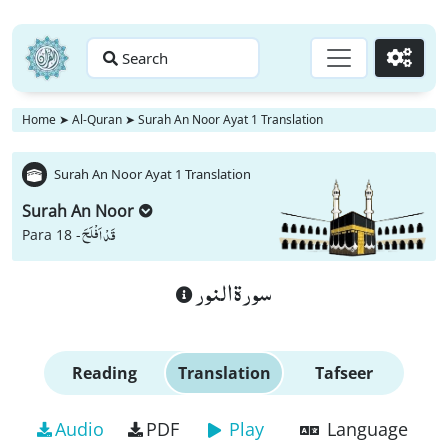
Search
Go
Home
➤
Al-Quran
➤
Surah An Noor Ayat 1 Translation
Surah An Noor Ayat 1 Translation
Surah An Noor
قَدْ اَفْلَحَ
Para 18 -
سورة النور
Reading
Translation
Tafseer
Audio
PDF
Play
Language