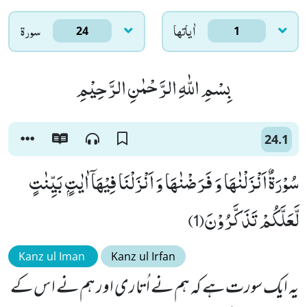
اٰياتها
سورۃ
24
1
بِسْمِ اللّٰهِ الرَّحْمٰنِ الرَّحِیْمِ
24.1
سُوْرَةٌ اَنْزَلْنٰهَا وَ فَرَضْنٰهَا وَ اَنْزَلْنَا فِیْهَاۤ اٰیٰتٍۭ بَیِّنٰتٍ
لَّعَلَّكُمْ تَذَكَّرُوْنَ(1)
Kanz ul Iman
Kanz ul Irfan
یہ ایک سورت ہے کہ ہم نے اُتاری اور ہم نے اس کے