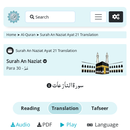
Search
Go
Home
➤
Al-Quran
➤
Surah An Naziat Ayat 21 Translation
Surah An Naziat Ayat 21 Translation
Surah An Naziat
عَمَّ
Para 30 -
سورة النازعات
Reading
Translation
Tafseer
Audio
PDF
Play
Language