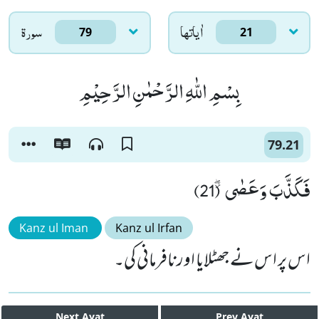
اٰياتها
سورۃ
79
21
بِسْمِ اللّٰهِ الرَّحْمٰنِ الرَّحِیْمِ
79.21
فَكَذَّبَ وَعَصٰى٘ ۖ (21)
Kanz ul Iman
Kanz ul Irfan
اس پر اس نے جھٹلایا اور نافرمانی کی۔
Next
Ayat
Prev
Ayat