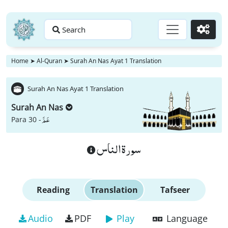
Search
Go
Home
➤
Al-Quran
➤
Surah An Nas Ayat 1 Translation
Surah An Nas Ayat 1 Translation
Surah An Nas
عَمَّ
Para 30 -
سورة الناس
Reading
Translation
Tafseer
Audio
PDF
Play
Language