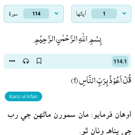
اٰياتها
سورۃ
114
1
بِسْمِ اللّٰهِ الرَّحْمٰنِ الرَّحِیْمِ
114.1
قُلْ اَعُوْذُ بِرَبِّ النَّاسِۙ (1)
Kanz ul Irfan
اوهان فرمايو: مان سمورن ماڻهن جي رب
جي پناهه وٺان ٿو.