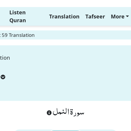
Listen
Translation
Tafseer
More
Quran
 59 Translation
tion
سورة النمل