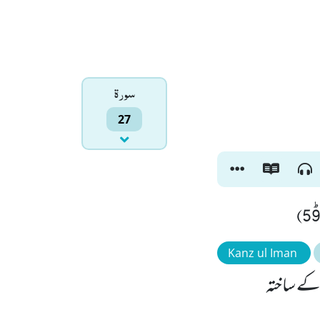
سورۃ
27
Kanz ul Iman
 کے ساختہ