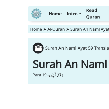
Read
Home
Intro
Quran
Home
➤
Al-Quran
➤
Surah An Naml Ayat
Surah An Naml Ayat 59 Transla
Surah An Naml
وَ قَالَ الَّذِیْنَ
Para 19 -