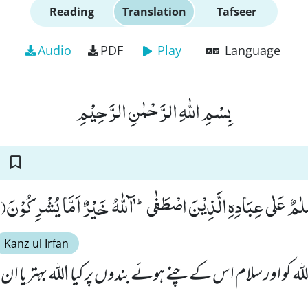
Reading
Translation
Tafseer
Audio
PDF
Play
Language
بِسْمِ اللّٰهِ الرَّحْمٰنِ الرَّحِیْمِ
سَلٰمٌ عَلٰى عِبَادِهِ الَّذِیْنَ اصْطَفٰىؕ- ﰰللّٰهُ خَیْرٌ اَمَّا یُشْرِكُوْنَﭤ(59
Kanz ul Irfan
لہ کو اور سلام اس کے چنے ہوئے بندوں پر کیا اللہ بہتر یا ان