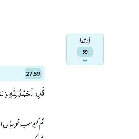
اٰياتها
59
27.59
قُلِ الْحَمْدُ لِلّٰهِ وَ )
تم کہو سب خوبیاں ال