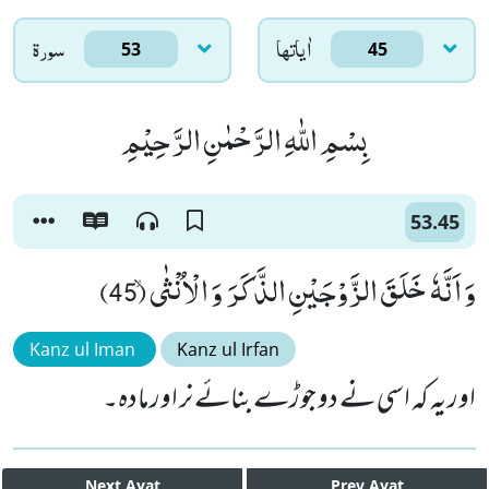
اٰياتها
سورۃ
53
45
بِسْمِ اللّٰهِ الرَّحْمٰنِ الرَّحِیْمِ
53.45
وَ اَنَّهٗ خَلَقَ الزَّوْجَیْنِ الذَّكَرَ وَ الْاُنْثٰىۙ (45)
Kanz ul Iman
Kanz ul Irfan
اور یہ کہ اسی نے دو جوڑے بنائے نر اور مادہ۔
Next
Ayat
Prev
Ayat