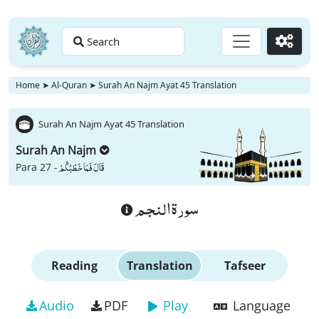
Search
Go
Home
➤
Al-Quran
➤
Surah An Najm Ayat 45 Translation
Surah An Najm Ayat 45 Translation
Surah An Najm
قَالَ فَمَا خَطْبُكُمْ
Para 27 -
سورة النجم
Reading
Translation
Tafseer
Audio
PDF
Play
Language