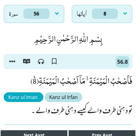
اٰياتها
سورۃ
56
8
بِسْمِ اللّٰهِ الرَّحْمٰنِ الرَّحِیْمِ
56.8
فَاَصْحٰبُ الْمَیْمَنَةِ ﳔ مَاۤ اَصْحٰبُ الْمَیْمَنَةِﭤ(8)
Kanz ul Iman
Kanz ul Irfan
تو د ہنی طرف والے کیسے د ہنی طرف والے ۔
Next
Ayat
Prev
Ayat