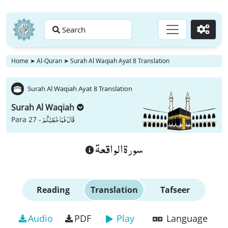
Search
Go
Home
➤
Al-Quran
➤
Surah Al Waqiah Ayat 8 Translation
Surah Al Waqiah Ayat 8 Translation
Surah Al Waqiah
قَالَ فَمَا خَطْبُكُمْ
Para 27 -
سورة الواقعة
Reading
Translation
Tafseer
Audio
PDF
Play
Language