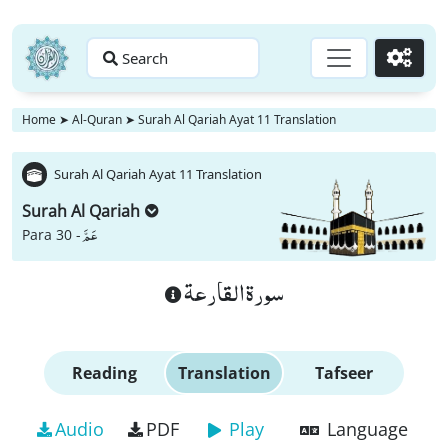
Search
Go
Home
➤
Al-Quran
➤
Surah Al Qariah Ayat 11 Translation
Surah Al Qariah Ayat 11 Translation
Surah Al Qariah
عَمَّ
Para 30 -
سورة القارعة
Reading
Translation
Tafseer
Audio
PDF
Play
Language