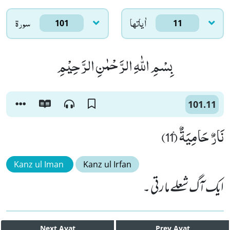
اٰياتها
سورۃ
101
11
بِسْمِ اللّٰهِ الرَّحْمٰنِ الرَّحِیْمِ
101.11
نَارٌ حَامِیَةٌ۠ (11)
Kanz ul Iman
Kanz ul Irfan
ایک آگ شعلے مارتی ۔
Next
Ayat
Prev
Ayat