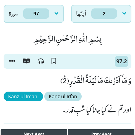
اٰياتها
سورۃ
97
2
بِسْمِ اللّٰهِ الرَّحْمٰنِ الرَّحِیْمِ
97.2
وَ مَاۤ اَدْرٰىكَ مَا لَیْلَةُ الْقَدْرِﭤ(2)
Kanz ul Iman
Kanz ul Irfan
اور تم نے کیا جانا کیا شبِ قدر۔
Next
Ayat
Prev
Ayat