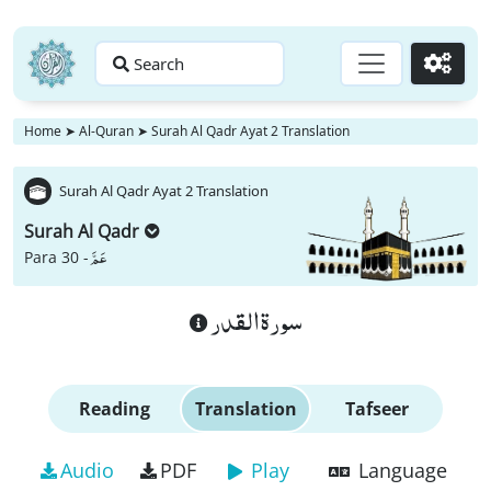
Search
Go
Home
➤
Al-Quran
➤
Surah Al Qadr Ayat 2 Translation
Surah Al Qadr Ayat 2 Translation
Surah Al Qadr
عَمَّ
Para 30 -
سورة القدر
Reading
Translation
Tafseer
Audio
PDF
Play
Language