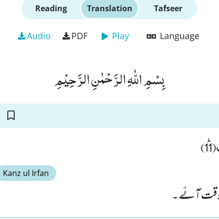
Reading
Translation
Tafseer
Audio
PDF
Play
Language
بِسْمِ اللّٰهِ الرَّحْمٰنِ الرَّحِیْمِ
11
Kanz ul Irfan
 وقت آئے ۔