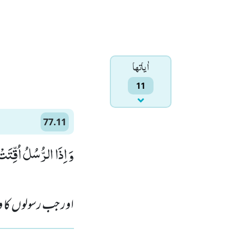
اٰياتها
11
77.11
وَ اِذَا الرُّسُلُ اُقِّتَتْﭤ()
اور جب رسولوں کا