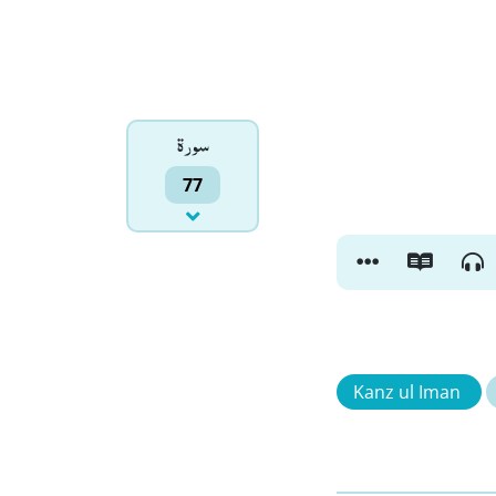
سورۃ
77
Kanz ul Iman