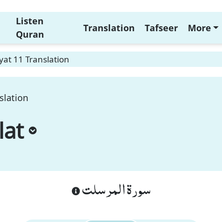
Listen
Translation
Tafseer
More
Quran
yat 11 Translation
slation
lat
سورة المرسلت