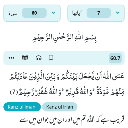
اٰياتها
سورۃ
60
7
بِسْمِ اللّٰهِ الرَّحْمٰنِ الرَّحِیْمِ
60.7
عَسَى اللّٰهُ اَنْ یَّجْعَلَ بَیْنَكُمْ وَ بَیْنَ الَّذِیْنَ عَادَیْتُمْ
مِّنْهُمْ مَّوَدَّةًؕ-وَ اللّٰهُ قَدِیْرٌؕ-وَ اللّٰهُ غَفُوْرٌ رَّحِیْمٌ(7)
Kanz ul Iman
Kanz ul Irfan
قریب ہے کہ اللہ تم میں اور ان میں جو ان میں سے