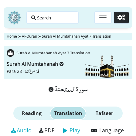
Search
Go
Home
➤
Al-Quran
➤
Surah Al Mumtahanah Ayat 7 Translation
Surah Al Mumtahanah Ayat 7 Translation
Surah Al Mumtahanah
قَدْ سَمِعَ اللّٰهُ
Para 28 -
سورة الممتحنة
Reading
Translation
Tafseer
Audio
PDF
Play
Language