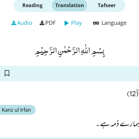
Reading
Translation
Tafseer
Audio
PDF
Play
Language
بِسْمِ اللّٰهِ الرَّحْمٰنِ الرَّحِیْمِ
12
Kanz ul Irfan
ا ہمارے ذمہ ہے۔