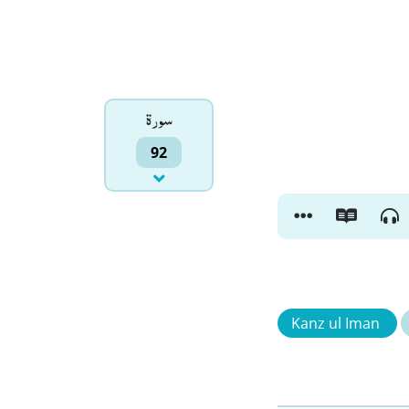
سورۃ
92
Kanz ul Iman