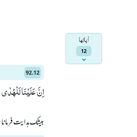
اٰياتها
12
92.12
اِنَّ عَلَیْنَا لَلْهُدٰى٘ ۖ ()
بیشک ہدایت فرمان