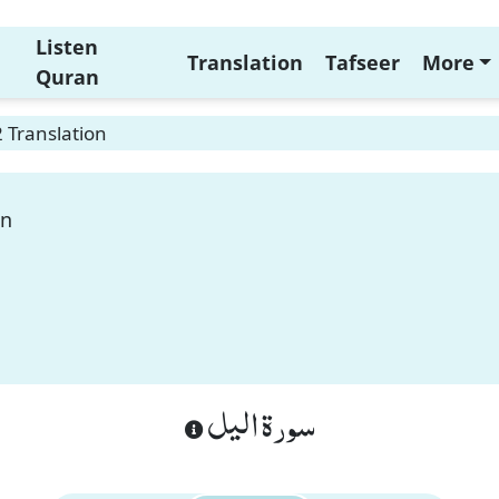
Listen
Translation
Tafseer
More
Quran
2 Translation
on
سورة اليل