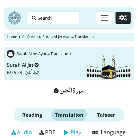
Search
Go
Home
➤
Al-Quran
➤
Surah Al Jin Ayat 4 Translation
Surah Al Jin Ayat 4 Translation
Surah Al Jin
تَبٰرَكَ الَّذِیْ
Para 29 -
سورة الجن
Reading
Translation
Tafseer
Audio
PDF
Play
Language