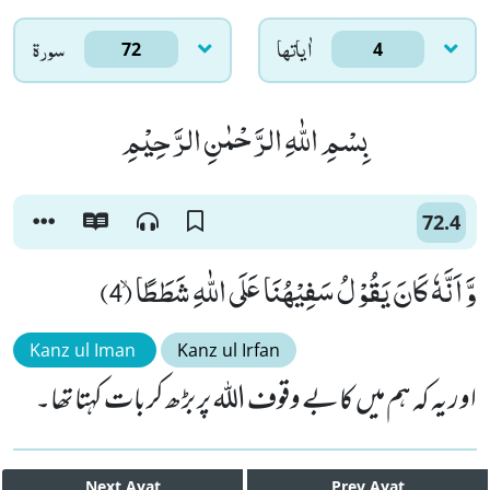
اٰياتها
سورۃ
72
4
بِسْمِ اللّٰهِ الرَّحْمٰنِ الرَّحِیْمِ
72.4
وَّ اَنَّهٗ كَانَ یَقُوْلُ سَفِیْهُنَا عَلَى اللّٰهِ شَطَطًاۙ (4)
Kanz ul Iman
Kanz ul Irfan
اور یہ کہ ہم میں کا بے وقوف اللہ پر بڑھ کر بات کہتا تھا۔
Next
Ayat
Prev
Ayat