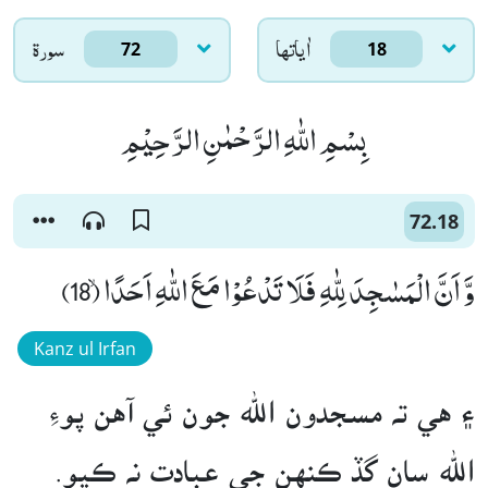
اٰياتها
سورۃ
72
18
بِسْمِ اللّٰهِ الرَّحْمٰنِ الرَّحِیْمِ
72.18
وَّ اَنَّ الْمَسٰجِدَ لِلّٰهِ فَلَا تَدْعُوْا مَعَ اللّٰهِ اَحَدًاۙ (18)
Kanz ul Irfan
۽ هي ته مسجدون الله جون ئي آهن پوءِ
الله سان گڏ ڪنهن جي عبادت نه ڪيو.