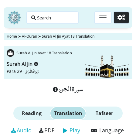
Search
Go
Home
➤
Al-Quran
➤
Surah Al Jin Ayat 18 Translation
Surah Al Jin Ayat 18 Translation
Surah Al Jin
تَبٰرَكَ الَّذِیْ
Para 29 -
سورة الجن
Reading
Translation
Tafseer
Audio
PDF
Play
Language