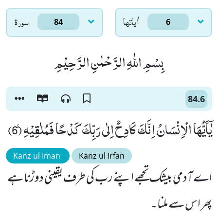
اٰياتها
سورۃ
84
6
بِسْمِ اللّٰهِ الرَّحْمٰنِ الرَّحِیْمِ
84.6
یٰۤاَیُّهَا الْاِنْسَانُ اِنَّكَ كَادِحٌ اِلٰى رَبِّكَ كَدْحًا فَمُلٰقِیْهِۚ (6)
Kanz ul Iman
Kanz ul Irfan
اے آدمی بیشک تجھے اپنے رب کی طرف یقینی دوڑنا ہے
پھر اس سے ملنا۔