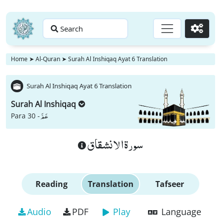
Search
Go
Home
➤
Al-Quran
➤
Surah Al Inshiqaq Ayat 6 Translation
Surah Al Inshiqaq Ayat 6 Translation
Surah Al Inshiqaq
عَمَّ
Para 30 -
سورة الانشقاق
Reading
Translation
Tafseer
Audio
PDF
Play
Language