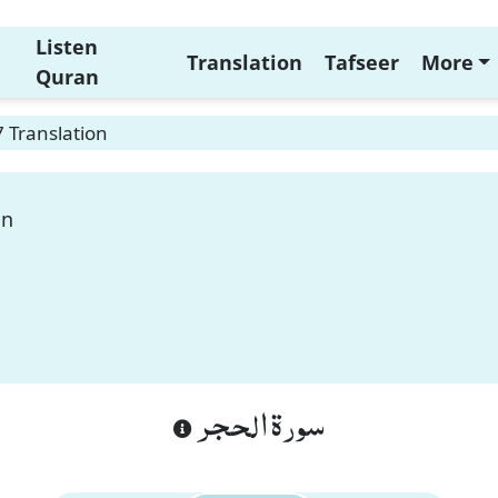
Listen
Translation
Tafseer
More
Quran
7 Translation
on
سورة الحجر