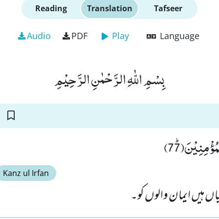
Reading
Translation
Tafseer
Audio
PDF
Play
Language
بِسْمِ اللّٰهِ الرَّحْمٰنِ الرَّحِیْمِ
ْمُؤْمِنِیْنَﭤ(77
Kanz ul Irfan
ں ہیں ایمان والوں کو۔