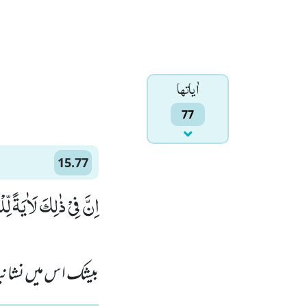
اٰياتها
77
15.77
اِنَّ فِیْ ذٰلِكَ لَاٰیَةً لِّل)
بیشک اس میں نشانیا