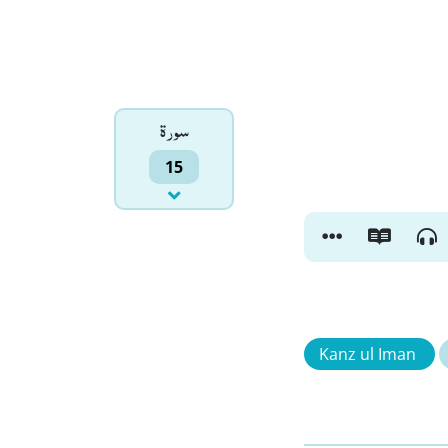
سورۃ
15
Kanz ul Iman