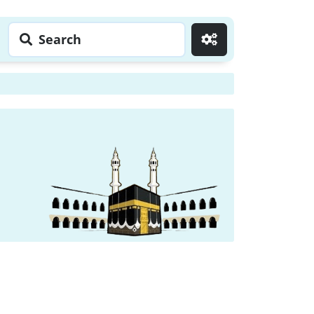
Search
Go