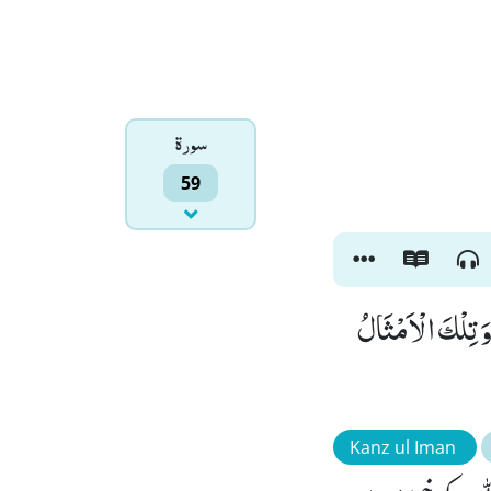
سورۃ
59
وَ تِلْكَ الْاَمْثَالُ
Kanz ul Iman