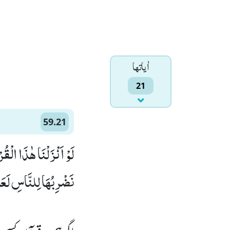
اٰياتها
21
59.21
لَوْ اَنْزَلْنَا هٰذَا الْق
نَضْرِبُهَا لِلنَّاسِ لَعَل)