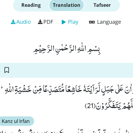
Reading
Translation
Tafseer
Audio
PDF
Play
Language
بِسْمِ اللّٰهِ الرَّحْمٰنِ الرَّحِیْمِ
ُرْاٰنَ عَلٰى جَبَلٍ لَّرَاَیْتَهٗ خَاشِعًا مُّتَصَدِّعًا مِّنْ خَشْیَةِ اللّٰهِؕ-
َّهُمْ یَتَفَكَّرُوْنَ(21
Kanz ul Irfan