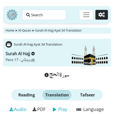
Search
Go
Home
➤
Al-Quran
➤
Surah Al Hajj Ayat 34 Translation
Surah Al Hajj Ayat 34 Translation
Surah Al Hajj
اِقْتَرَبَ لِلنَّاسِ
Para 17 -
سورة الحج
Reading
Translation
Tafseer
Audio
PDF
Play
Language