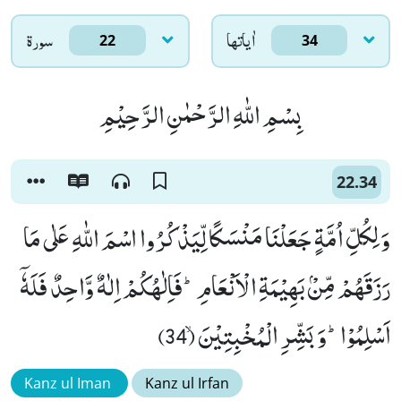
اٰياتها
سورۃ
22
34
بِسْمِ اللّٰهِ الرَّحْمٰنِ الرَّحِیْمِ
22.34
وَ لِكُلِّ اُمَّةٍ جَعَلْنَا مَنْسَكًا لِّیَذْكُرُوا اسْمَ اللّٰهِ عَلٰى مَا
رَزَقَهُمْ مِّنْۢ بَهِیْمَةِ الْاَنْعَامِؕ-فَاِلٰهُكُمْ اِلٰهٌ وَّاحِدٌ فَلَهٗۤ
اَسْلِمُوْاؕ-وَ بَشِّرِ الْمُخْبِتِیْنَۙ (34)
Kanz ul Iman
Kanz ul Irfan