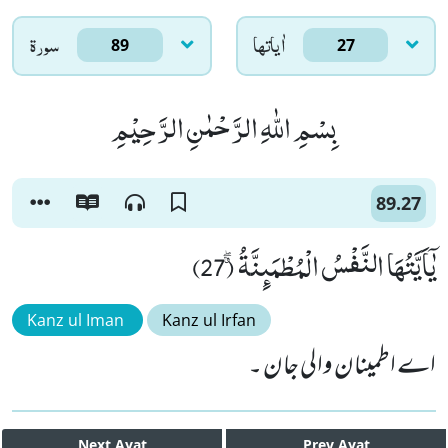
اٰياتها
سورۃ
89
27
بِسْمِ اللّٰهِ الرَّحْمٰنِ الرَّحِیْمِ
89.27
یٰۤاَیَّتُهَا النَّفْسُ الْمُطْمَىٕنَّةُۗۖ (27)
Kanz ul Iman
Kanz ul Irfan
اے اطمینان والی جان ۔
Next
Ayat
Prev
Ayat