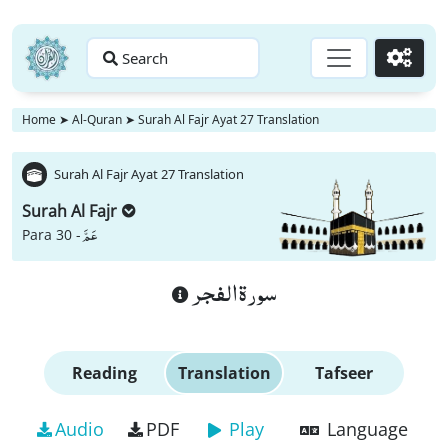
Search
Go
Home
➤
Al-Quran
➤
Surah Al Fajr Ayat 27 Translation
Surah Al Fajr Ayat 27 Translation
Surah Al Fajr
عَمَّ
Para 30 -
سورة الفجر
Reading
Translation
Tafseer
Audio
PDF
Play
Language