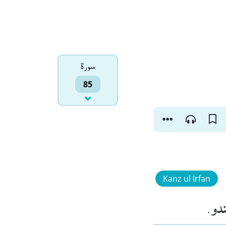
سورۃ
85
Kanz ul Irfan
ندو