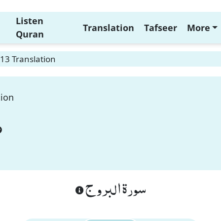
Listen
Translation
Tafseer
More
Quran
 13 Translation
tion
سورة البروج