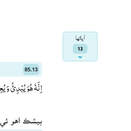
اٰياتها
13
85.13
اِنَّهٗ هُوَ یُبْدِئُ وَ یُعِی)
بيشڪ اهو ئي .