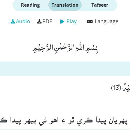
Reading
Translation
Tafseer
Audio
PDF
Play
Language
بِسْمِ اللّٰهِ الرَّحْمٰنِ الرَّحِیْمِ
ْدُۚ (13
پهريان پيدا ڪري ٿو ۽ اهو ئي ٻيهر پيدا ڪ